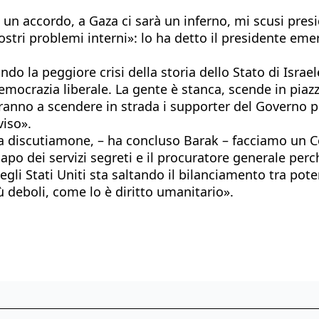
n accordo, a Gaza ci sarà un inferno, mi scusi presi
stri problemi interni»: lo ha detto il presidente eme
 la peggiore crisi della storia dello Stato di Israele,
democrazia liberale. La gente è stanca, scende in pia
eranno a scendere in strada i supporter del Governo 
iso».
ma discutiamone, – ha concluso Barak – facciamo un C
apo dei servizi segreti e il procuratore generale perché
gli Stati Uniti sta saltando il bilanciamento tra poter
ù deboli, come lo è diritto umanitario».