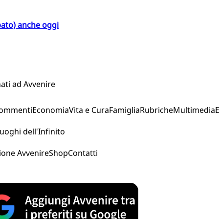
bato) anche oggi
ati ad Avvenire
Commenti
Economia
Vita e Cura
Famiglia
Rubriche
Multimedia
uoghi dell'Infinito
ione Avvenire
Shop
Contatti