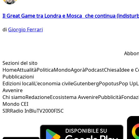
Il Great Game tra Londra e Mosca che continua (indistur
di
Giorgio Ferrari
Abbon
Sezioni del sito
Home
Attualità
Politica
Mondo
Agorà
Podcast
Chiesa
Idee e 
Pubblicazioni
Edizioni locali
L'economia civile
Gutenberg
Popotus
Pop Up
L
Avvenire
Chi siamo
Redazione
Ecosistema Avvenire
Pubblicità
Fondaz
Mondo CEI
SIR
Radio InBlu
TV2000
FISC