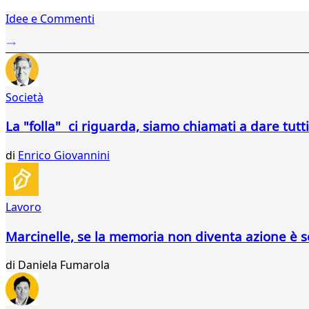
1
Idee e Commenti
2
...
4
5
6
Società
7
8
La "folla" ci riguarda, siamo chiamati a dare tutti
9
10
di
Enrico Giovannini
11
12
13
14
Lavoro
15
16
Marcinelle, se la memoria non diventa azione è 
17
18
di
Daniela Fumarola
19
20