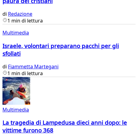
paura dei cristiani
di
Redazione
1 min di lettura
Multimedia
Israele, volontari preparano pacchi per gli
sfollati
di
Fiammetta Martegani
1 min di lettura
Multimedia
La tragedia di Lampedusa dieci anni dopo: le
vittime furono 368