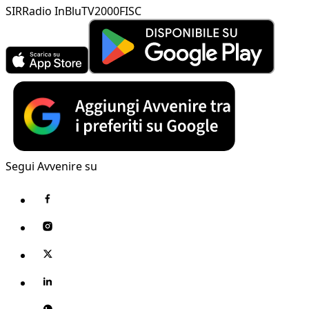
SIR
Radio InBlu
TV2000
FISC
Segui Avvenire su