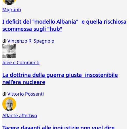
6
Migranti
7
8
I deficit del "modello Albania" e quella rischiosa
9
scommessa sugli "hub"
10
11
di
Vincenzo R. Spagnolo
12
13
14
15
Idee e Commenti
16
17
La dottrina della guerra giusta insostenibile
18
nell’era nucleare
19
20
di
Vittorio Possenti
21
22
23
Atlante affettivo
24
25
Tacere davanti alle ingiustizie non vuol dire