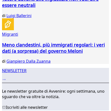
26
essere neutrali
27
...
di
Luigi Ballerini
60
61
Migranti
Meno clandestini, più immigrati regolari: i veri
dati (a sorpresa) del governo Meloni
di
Gianpiero Dalla Zuanna
NEWSLETTER
Le newsletter gratuite di Avvenire: ogni settimana, uno
sguardo che va oltre la notizia.
Iscriviti alle newsletter