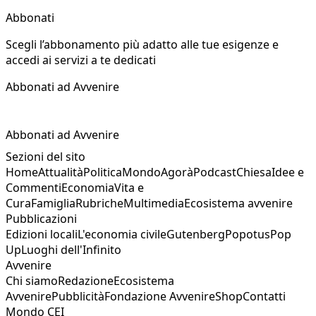
Abbonati
Scegli l’abbonamento più adatto alle tue esigenze e
accedi ai servizi a te dedicati
Abbonati ad Avvenire
Abbonati ad Avvenire
Sezioni del sito
Home
Attualità
Politica
Mondo
Agorà
Podcast
Chiesa
Idee e
Commenti
Economia
Vita e
Cura
Famiglia
Rubriche
Multimedia
Ecosistema avvenire
Pubblicazioni
Edizioni locali
L'economia civile
Gutenberg
Popotus
Pop
Up
Luoghi dell'Infinito
Avvenire
Chi siamo
Redazione
Ecosistema
Avvenire
Pubblicità
Fondazione Avvenire
Shop
Contatti
Mondo CEI