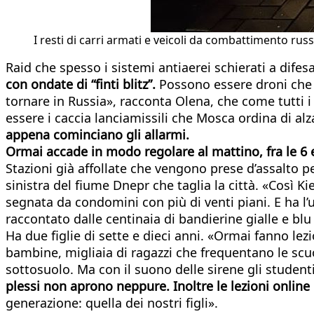
I resti di carri armati e veicoli da combattimento ru
Raid che spesso i sistemi antiaerei schierati a difes
con ondate di “finti blitz”.
Possono essere droni che ve
tornare in Russia», racconta Olena, che come tutti 
essere i caccia lanciamissili che Mosca ordina di alzar
appena cominciano gli allarmi.
Ormai accade in modo regolare al mattino, fra le 6 e l
Stazioni già affollate che vengono prese d’assalto per
sinistra del fiume Dnepr che taglia la città. «Così Ki
segnata da condomini con più di venti piani. E ha l’
raccontato dalle centinaia di bandierine gialle e bl
Ha due figlie di sette e dieci anni. «Ormai fanno le
bambine, migliaia di ragazzi che frequentano le scuol
sottosuolo. Ma con il suono delle sirene gli student
plessi non aprono neppure. Inoltre le lezioni online
generazione: quella dei nostri figli».