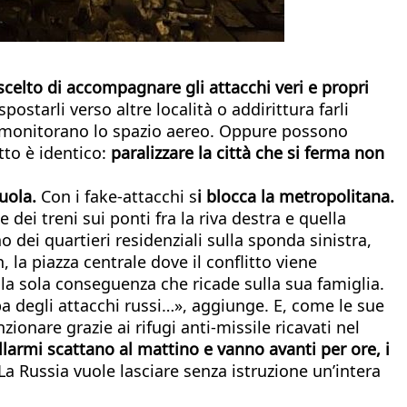
scelto di accompagnare gli attacchi veri e propri
ostarli verso altre località o addirittura farli
he monitorano lo spazio aereo. Oppure possono
tto è identico:
paralizzare la città che si ferma non
cuola.
Con i fake-attacchi s
i blocca la metropolitana.
 dei treni sui ponti fra la riva destra e quella
no dei quartieri residenziali sulla sponda sinistra,
 la piazza centrale dove il conflitto viene
 la sola conseguenza che ricade sulla sua famiglia.
pa degli attacchi russi…», aggiunge. E, come le sue
ionare grazie ai rifugi anti-missile ricavati nel
larmi scattano al mattino e vanno avanti per ore, i
La Russia vuole lasciare senza istruzione un’intera