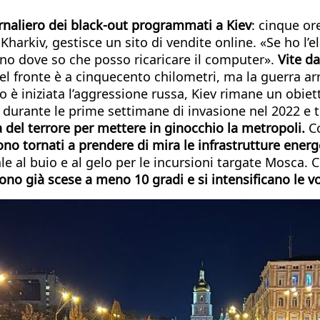
ornaliero dei black-out programmati a Kiev
: cinque or
 Kharkiv, gestisce un sito di vendite online. «Se ho l’e
ino dove so che posso ricaricare il computer».
Vite da 
del fronte è a cinquecento chilometri, ma la guerra arr
 è iniziata l’aggressione russa, Kiev rimane un obiet
rla durante le prime settimane di invasione nel 2022 e 
ia del terrore per mettere in ginocchio la metropoli.
Co
sono tornati a prendere di mira le infrastrutture ener
le al buio e al gelo per le incursioni targate Mosca. 
no già scese a meno 10 gradi e si intensificano le voc