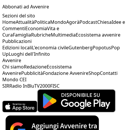
Abbonati ad Avvenire
Sezioni del sito
Home
Attualità
Politica
Mondo
Agorà
Podcast
Chiesa
Idee e
Commenti
Economia
Vita e
Cura
Famiglia
Rubriche
Multimedia
Ecosistema avvenire
Pubblicazioni
Edizioni locali
L'economia civile
Gutenberg
Popotus
Pop
Up
Luoghi dell'Infinito
Avvenire
Chi siamo
Redazione
Ecosistema
Avvenire
Pubblicità
Fondazione Avvenire
Shop
Contatti
Mondo CEI
SIR
Radio InBlu
TV2000
FISC