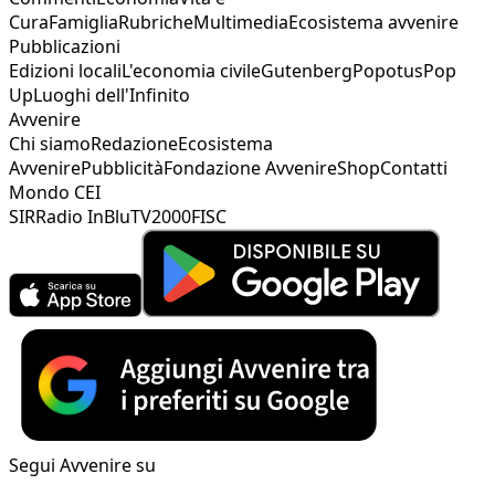
Cura
Famiglia
Rubriche
Multimedia
Ecosistema avvenire
Pubblicazioni
Edizioni locali
L'economia civile
Gutenberg
Popotus
Pop
Up
Luoghi dell'Infinito
Avvenire
Chi siamo
Redazione
Ecosistema
Avvenire
Pubblicità
Fondazione Avvenire
Shop
Contatti
Mondo CEI
SIR
Radio InBlu
TV2000
FISC
Segui Avvenire su