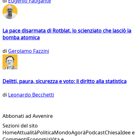
di
Eugenio Fatigante
La pace disarmata di Rotblat, lo scienziato che lasciò la
bomba atomica
di
Gerolamo Fazzini
Delitti, paura, sicurezza e voto: il diritto alla statistica
di
Leonardo Becchetti
Abbonati ad Avvenire
Sezioni del sito
Home
Attualità
Politica
Mondo
Agorà
Podcast
Chiesa
Idee e
Commenti
Economia
Vita e