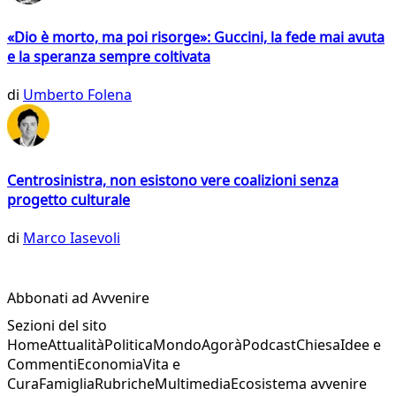
«Dio è morto, ma poi risorge»: Guccini, la fede mai avuta
e la speranza sempre coltivata
di
Umberto Folena
Centrosinistra, non esistono vere coalizioni senza
progetto culturale
di
Marco Iasevoli
Abbonati ad Avvenire
Sezioni del sito
Home
Attualità
Politica
Mondo
Agorà
Podcast
Chiesa
Idee e
Commenti
Economia
Vita e
Cura
Famiglia
Rubriche
Multimedia
Ecosistema avvenire