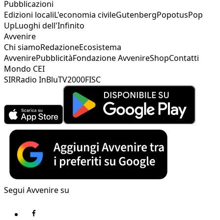
Pubblicazioni
Edizioni locali
L'economia civile
Gutenberg
Popotus
Pop
Up
Luoghi dell'Infinito
Avvenire
Chi siamo
Redazione
Ecosistema
Avvenire
Pubblicità
Fondazione Avvenire
Shop
Contatti
Mondo CEI
SIR
Radio InBlu
TV2000
FISC
Segui Avvenire su