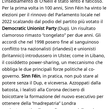
L’insediamento di O’Neill è stato lento e faticoso.
Per la prima volta in 100 anni, Sinn Féin ha vinto le
elezioni per il rinnovo del Parlamento locale nel
2022 scalzando dal podio del partito più votato il
Democratic Unionist Party
(Dup). Un risultato
clamoroso rimasto “congelato” per due anni. Gli
accordi che nel 1998 posero fine al sanguinoso
conflitto tra nazionalisti (irlandesi) e unionisti
(britannici) introdussero in Ulster, come in Libano,
il cosiddetto power-sharing, un meccanismo che
obbliga le due principali forze politiche al co-
governo.
Sinn Féin
, in pratica, non può stare al
potere senza il Dup, e viceversa. Azzoppati dalla
batosta, i lealisti alla Corona decisero di
boicottare la formazione del nuovo esecutivo per
ottenere della “madrepatria” Londra