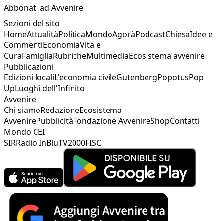
Abbonati ad Avvenire
Sezioni del sito
Home
Attualità
Politica
Mondo
Agorà
Podcast
Chiesa
Idee e
Commenti
Economia
Vita e
Cura
Famiglia
Rubriche
Multimedia
Ecosistema avvenire
Pubblicazioni
Edizioni locali
L'economia civile
Gutenberg
Popotus
Pop
Up
Luoghi dell'Infinito
Avvenire
Chi siamo
Redazione
Ecosistema
Avvenire
Pubblicità
Fondazione Avvenire
Shop
Contatti
Mondo CEI
SIR
Radio InBlu
TV2000
FISC