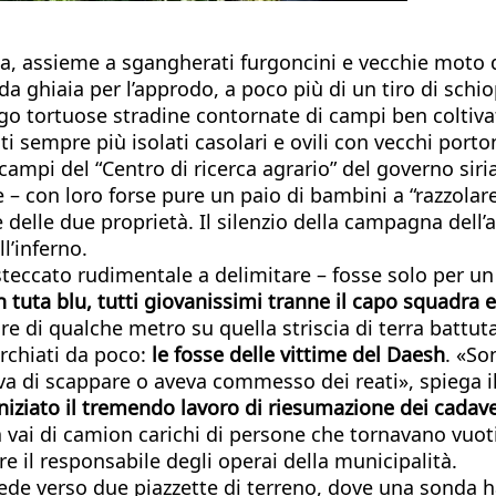
a, assieme a sgangherati furgoncini e vecchie moto di
a ghiaia per l’approdo, a poco più di un tiro di schio
o tortuose stradine contornate di campi ben coltivati:
sati sempre più isolati casolari e ovili con vecchi por
campi del “Centro di ricerca agrario” del governo siri
 con loro forse pure un paio di bambini a “razzolare”
e delle due proprietà. Il silenzio della campagna del
ll’inferno.
eccato rudimentale a delimitare – fosse solo per un 
 tuta blu, tutti giovanissimi tranne il capo squadra 
e di qualche metro su quella striscia di terra battuta
rchiati da poco:
le fosse delle vittime del Daesh
. «So
cava di scappare o aveva commesso dei reati», spiega 
iniziato il tremendo lavoro di riesumazione dei cadave
a vai di camion carichi di persone che tornavano vuot
 il responsabile degli operai della municipalità.
de verso due piazzette di terreno, dove una sonda h