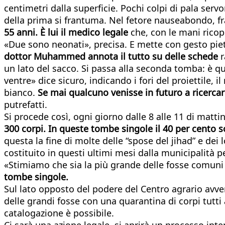
centimetri dalla superficie. Pochi colpi di pala serv
della prima si frantuma. Nel fetore nauseabondo, fra
55 anni. È lui il medico legale
che, con le mani ricop
«Due sono neonati», precisa. E mette con gesto piet
dottor Muhammed annota il tutto su delle schede
r
un lato del sacco. Si passa alla seconda tomba: è que
ventre» dice sicuro, indicando i fori del proiettile
bianco.
Se mai qualcuno venisse in futuro a ricercar
putrefatti.
Si procede così, ogni giorno dalle 8 alle 11 di matt
300 corpi. In queste tombe singole il 40 per cento
questa la fine di molte delle “spose del jihad” e dei l
costituito in questi ultimi mesi dalla municipalità pe
«Stimiamo che sia la più grande delle fosse comuni d
tombe singole.
Sul lato opposto del podere del Centro agrario avv
delle grandi fosse con una quarantina di corpi tutt
catalogazione è possibile.
Ci sarà una azione legale, si aprirà un processo int