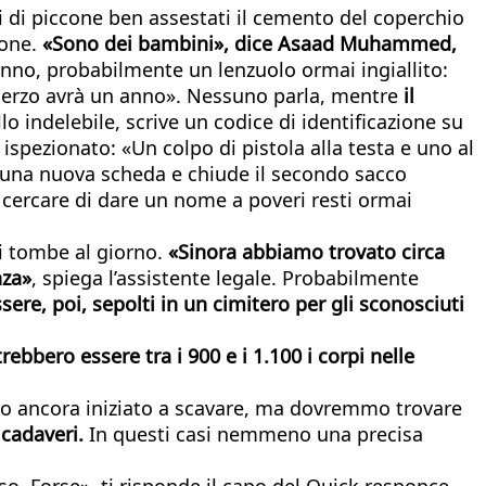
pi di piccone ben assestati il cemento del coperchio
ione.
«Sono dei bambini», dice Asaad Muhammed
,
anno, probabilmente un lenzuolo ormai ingiallito:
l terzo avrà un anno». Nessuno parla, mentre
il
o indelebile, scrive un codice di identificazione su
ispezionato: «Un colpo di pistola alla testa e uno al
la una nuova scheda e chiude il secondo sacco
 cercare di dare un nome a poveri resti ormai
di tombe al giorno.
«Sinora abbiamo trovato circa
nza»
, spiega l’assistente legale. Probabilmente
ssere, poi, sepolti in un cimitero per gli sconosciuti
rebbero essere tra i 900 e i 1.100 i corpi nelle
amo ancora iniziato a scavare, ma dovremmo trovare
 cadaveri.
In questi casi nemmeno una precisa
so. Forse», ti risponde il capo del Quick responce