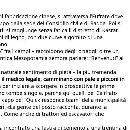
 fabbricazione cinese, si attraversa l’Eufrate dove
ppo dalla sede del Consiglio civile di Raqqa. Poi si
 si raggiunge senza fatica il distretto di Kasrat.
toni di legno, con due curve a gomito di una
ano.
 fra i campi – raccolgono degli ortaggi, oltre un
l’antica Mesopotamia sembra parlare: “Benvenuti” al
naturale sentimento di pietà – la più tremenda
e il medico legale, camminano con pale e picconi in
 per iniziare a scorgere in prospettiva le prime
no tombe singole, perché qui quelli del Califfato
il capo del “Quick responce team” della municipalità
ri
. «La gente del posto racconta, durante la
i. Come anche di trattori ed escavatori che
a incontrato una lastra di cemento a una trentina di