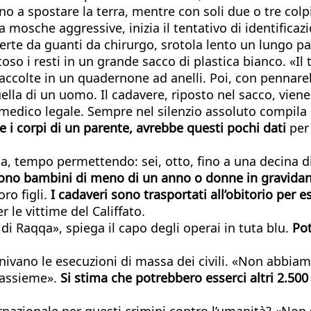
ono a spostare la terra, mentre con soli due o tre col
 mosche aggressive, inizia il tentativo di identificaz
erte da guanti da chirurgo, srotola lento un lungo p
oso i resti in un grande sacco di plastica bianco. «I
accolte in un quadernone ad anelli. Poi, con pennarell
lla di un uomo. Il cadavere, riposto nel sacco, viene 
, il medico legale. Sempre nel silenzio assoluto compi
e i corpi di un parente, avrebbe questi pochi dati
per
ina, tempo permettendo: sei, otto, fino a una decina 
 sono bambini di meno di un anno o donne in gravida
oro figli.
I cadaveri sono trasportati all’obitorio per e
r le vittime del Califfato.
i Raqqa», spiega il capo degli operai in tuta blu.
Pot
enivano le esecuzioni di massa dei civili. «Non abbi
i assieme».
Si stima che potrebbero esserci altri 2.500
ernazionale per questi crimini contro l’umanità? «Non 