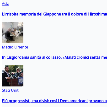
Asia
L’irrisolta memoria del Giappone tra il dolore di Hiroshima
Medio Oriente
In Cisgiordania sanità al collasso. «Malati cronici senza med
Stati Uniti
Più progressisti, ma divisi: così i Dem americani provano a 