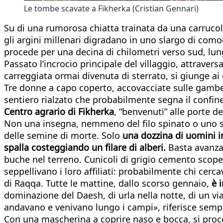
Le tombe scavate a Fikherka (Cristian Gennari)
Su di una rumorosa chiatta trainata da una carrucol
gli argini millenari digradano in uno slargo di comod
procede per una decina di chilometri verso sud, lung
Passato l’incrocio principale del villaggio, attraver
carreggiata ormai divenuta di sterrato, si giunge ai 
Tre donne a capo coperto, accovacciate sulle gambe –
sentiero rialzato che probabilmente segna il confin
Centro agrario di Fikherka
, “benvenuti” alle porte de
Non una insegna, nemmeno del filo spinato o uno st
delle semine di morte. Solo
una dozzina di uomini in
spalla costeggiando un filare di alberi.
Basta avanzar
buche nel terreno. Cunicoli di grigio cemento scope
seppellivano i loro affiliati: probabilmente chi cer
di Raqqa. Tutte le mattine, dallo scorso gennaio,
è 
dominazione del Daesh, di urla nella notte, di un vi
andavano e venivano lungo i campi», riferisce sempre
Con una mascherina a coprire naso e bocca, si proce