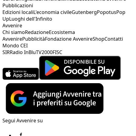
Pubblicazioni
Edizioni locali
L'economia civile
Gutenberg
Popotus
Pop
Up
Luoghi dell'Infinito
Avvenire
Chi siamo
Redazione
Ecosistema
Avvenire
Pubblicità
Fondazione Avvenire
Shop
Contatti
Mondo CEI
SIR
Radio InBlu
TV2000
FISC
Segui Avvenire su