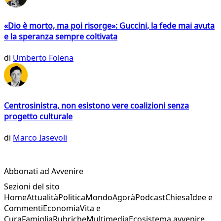
«Dio è morto, ma poi risorge»: Guccini, la fede mai avuta
e la speranza sempre coltivata
di
Umberto Folena
Centrosinistra, non esistono vere coalizioni senza
progetto culturale
di
Marco Iasevoli
Abbonati ad Avvenire
Sezioni del sito
Home
Attualità
Politica
Mondo
Agorà
Podcast
Chiesa
Idee e
Commenti
Economia
Vita e
Cura
Famiglia
Rubriche
Multimedia
Ecosistema avvenire