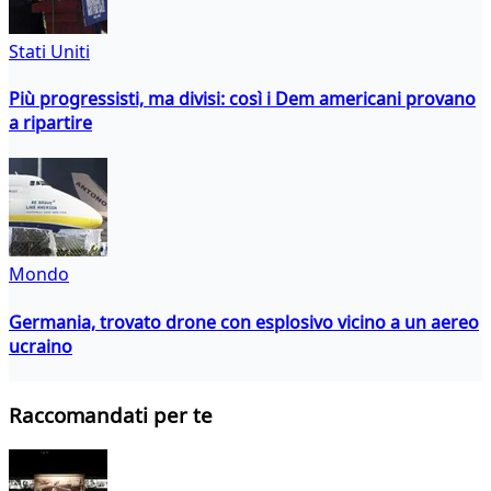
Stati Uniti
Più progressisti, ma divisi: così i Dem americani provano
a ripartire
Mondo
Germania, trovato drone con esplosivo vicino a un aereo
ucraino
Raccomandati per te