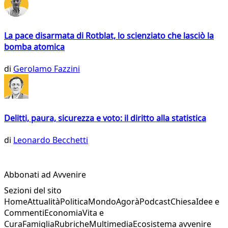
La pace disarmata di Rotblat, lo scienziato che lasciò la
bomba atomica
di
Gerolamo Fazzini
Delitti, paura, sicurezza e voto: il diritto alla statistica
di
Leonardo Becchetti
Abbonati ad Avvenire
Sezioni del sito
Home
Attualità
Politica
Mondo
Agorà
Podcast
Chiesa
Idee e
Commenti
Economia
Vita e
Cura
Famiglia
Rubriche
Multimedia
Ecosistema avvenire