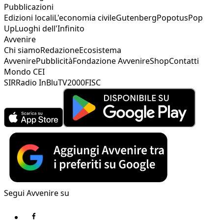
Pubblicazioni
Edizioni locali
L'economia civile
Gutenberg
Popotus
Pop
Up
Luoghi dell'Infinito
Avvenire
Chi siamo
Redazione
Ecosistema
Avvenire
Pubblicità
Fondazione Avvenire
Shop
Contatti
Mondo CEI
SIR
Radio InBlu
TV2000
FISC
Segui Avvenire su