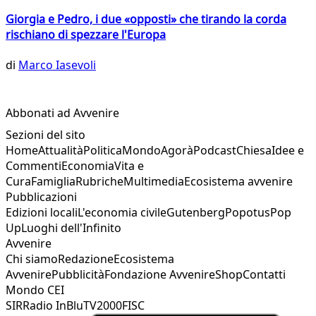
Giorgia e Pedro, i due «opposti» che tirando la corda
rischiano di spezzare l'Europa
di
Marco Iasevoli
Abbonati ad Avvenire
Sezioni del sito
Home
Attualità
Politica
Mondo
Agorà
Podcast
Chiesa
Idee e
Commenti
Economia
Vita e
Cura
Famiglia
Rubriche
Multimedia
Ecosistema avvenire
Pubblicazioni
Edizioni locali
L'economia civile
Gutenberg
Popotus
Pop
Up
Luoghi dell'Infinito
Avvenire
Chi siamo
Redazione
Ecosistema
Avvenire
Pubblicità
Fondazione Avvenire
Shop
Contatti
Mondo CEI
SIR
Radio InBlu
TV2000
FISC