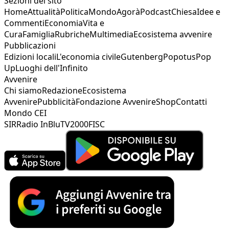
Sezioni del sito
Home
Attualità
Politica
Mondo
Agorà
Podcast
Chiesa
Idee e
Commenti
Economia
Vita e
Cura
Famiglia
Rubriche
Multimedia
Ecosistema avvenire
Pubblicazioni
Edizioni locali
L'economia civile
Gutenberg
Popotus
Pop
Up
Luoghi dell'Infinito
Avvenire
Chi siamo
Redazione
Ecosistema
Avvenire
Pubblicità
Fondazione Avvenire
Shop
Contatti
Mondo CEI
SIR
Radio InBlu
TV2000
FISC