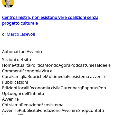
Centrosinistra, non esistono vere coalizioni senza
progetto culturale
di
Marco Iasevoli
Abbonati ad Avvenire
Sezioni del sito
Home
Attualità
Politica
Mondo
Agorà
Podcast
Chiesa
Idee e
Commenti
Economia
Vita e
Cura
Famiglia
Rubriche
Multimedia
Ecosistema avvenire
Pubblicazioni
Edizioni locali
L'economia civile
Gutenberg
Popotus
Pop
Up
Luoghi dell'Infinito
Avvenire
Chi siamo
Redazione
Ecosistema
Avvenire
Pubblicità
Fondazione Avvenire
Shop
Contatti