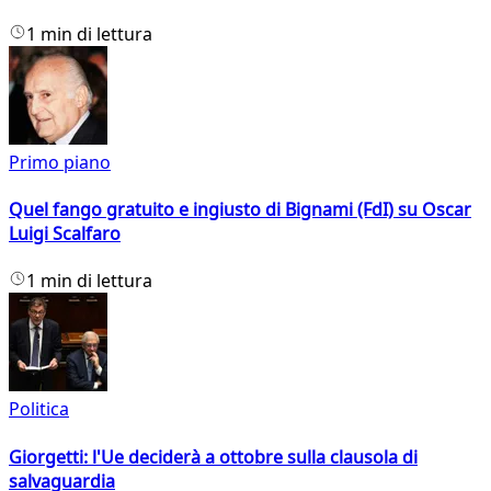
1 min di lettura
Primo piano
Quel fango gratuito e ingiusto di Bignami (FdI) su Oscar
Luigi Scalfaro
1 min di lettura
Politica
Giorgetti: l'Ue deciderà a ottobre sulla clausola di
salvaguardia