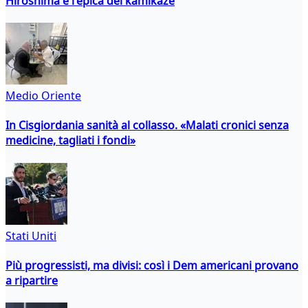
Hiroshima e l'epica dei kamikaze
Medio Oriente
In Cisgiordania sanità al collasso. «Malati cronici senza
medicine, tagliati i fondi»
Stati Uniti
Più progressisti, ma divisi: così i Dem americani provano
a ripartire