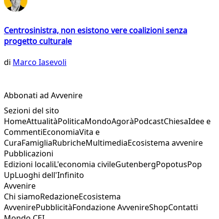
Centrosinistra, non esistono vere coalizioni senza
progetto culturale
di
Marco Iasevoli
Abbonati ad Avvenire
Sezioni del sito
Home
Attualità
Politica
Mondo
Agorà
Podcast
Chiesa
Idee e
Commenti
Economia
Vita e
Cura
Famiglia
Rubriche
Multimedia
Ecosistema avvenire
Pubblicazioni
Edizioni locali
L'economia civile
Gutenberg
Popotus
Pop
Up
Luoghi dell'Infinito
Avvenire
Chi siamo
Redazione
Ecosistema
Avvenire
Pubblicità
Fondazione Avvenire
Shop
Contatti
Mondo CEI