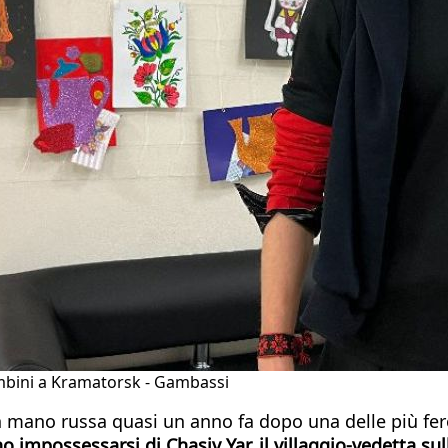
bambini a Kramatorsk - Gambassi
ano russa quasi un anno fa dopo una delle più feroci 
 impossessarsi di Chasiv Yar, il villaggio-vedetta sul