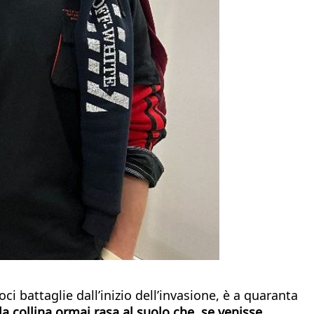
battaglie dall’inizio dell’invasione, è a quaranta
la collina ormai rasa al suolo che, se venisse