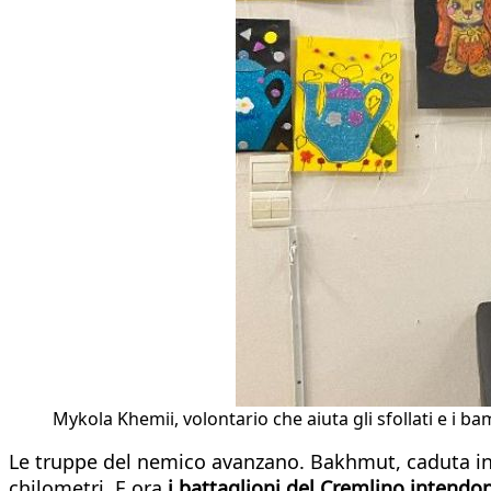
Mykola Khemii, volontario che aiuta gli sfollati e i 
Le truppe del nemico avanzano. Bakhmut, caduta in m
chilometri. E ora
i battaglioni del Cremlino intendono