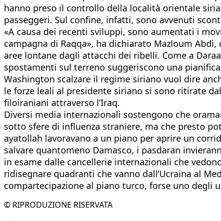
hanno preso il controllo della località orientale sir
passeggeri. Sul confine, infatti, sono avvenuti scontr
«A causa dei recenti sviluppi, sono aumentati i movim
campagna di Raqqa», ha dichiarato Mazloum Abdi, cap
aree lontane dagli attacchi dei ribelli. Come a Daraa,
spostamenti sul terreno suggeriscono una pianificaz
Washington scalzare il regime siriano vuol dire anche
le forze leali al presidente siriano si sono ritirate d
filoiraniani attraverso l’Iraq.
Diversi media internazionali sostengono che oramai l
sotto sfere di influenza straniere, ma che presto po
ayatollah lavoravano a un piano per aprire un corrido
salvare quantomeno Damasco, i pasdaran invieranno mi
in esame dalle cancellerie internazionali che vedono 
ridisegnare quadranti che vanno dall’Ucraina al Me
compartecipazione al piano turco, forse uno degli u
© RIPRODUZIONE RISERVATA