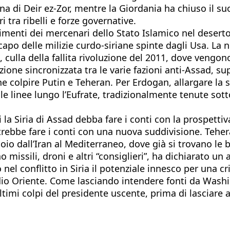
iana di Deir ez-Zor, mentre la Giordania ha chiuso il s
i tra ribelli e forze governative.
enti dei mercenari dello Stato Islamico nel deserto s
o delle milizie curdo-siriane spinte dagli Usa. La n
 culla della fallita rivoluzione del 2011, dove vengono
ione sincronizzata tra le varie fazioni anti-Assad, s
 colpire Putin e Teheran. Per Erdogan, allargare la sfe
alle linee lungo l’Eufrate, tradizionalmente tenute sotto
a Siria di Assad debba fare i conti con la prospettiv
trebbe fare i conti con una nuova suddivisione. Tehera
io dall’Iran al Mediterraneo, dove già si trovano le ba
ssili, droni e altri “consiglieri”, ha dichiarato un 
nel conflitto in Siria il potenziale innesco per una 
dio Oriente. Come lasciando intendere fonti da Wash
ltimi colpi del presidente uscente, prima di lasciar