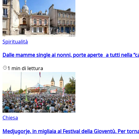
Spiritualità
Dalle mamme single ai nonni, porte aperte a tutti nella “cas
1 min di lettura
Chiesa
Medjugorje, in migliaia al Festival della Gioventù. Per torn