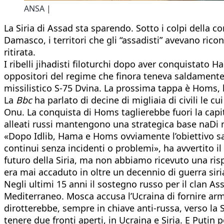
ANSA |
La Siria di Assad sta sparendo. Sotto i colpi della co
Damasco, i territori che gli “assadisti” avevano ric
ritirata.
I ribelli jihadisti filoturchi dopo aver conquistato 
oppositori del regime che finora teneva saldamente 
missilistico S-75 Dvina. La prossima tappa è Homs, l
La
Bbc
ha parlato di decine di migliaia di civili le 
Onu. La conquista di Homs taglierebbe fuori la capit
alleati russi mantengono una strategica base naDi m
«Dopo Idlib, Hama e Homs ovviamente l’obiettivo sa
continui senza incidenti o problemi», ha avvertito i
futuro della Siria, ma non abbiamo ricevuto una rispo
era mai accaduto in oltre un decennio di guerra siri
Negli ultimi 15 anni il sostegno russo per il clan Ass
Mediterraneo. Mosca accusa l’Ucraina di fornire arm
dirotterebbe, sempre in chiave anti-russa, verso la 
tenere due fronti aperti, in Ucraina e Siria. E Putin