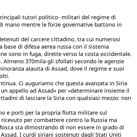
ncipali tutori politico- militari del regime di
o di mano mentre le forze governative battono in
detenuti del carcere cittadino, tra cui numerosi
a base di difesa aerea russa con il sistema
e sono in fuga, dirette verso la costa occidentale.
to. Almeno 370mila gli sfollati secondo le agenzie
minoranza alauita di Assad, dove il regime e suoi
lti.
tinua. Ci auguriamo che questa avanzata in Siria
to un appello ad Assad» per «determinare insieme il
ttadini di lasciare la Siria con qualsiasi mezzo: non
o e porti per la propria flotta militare sul
e ricevuto per combattere contro la Russia ma
e Mosca sta dimostrando di non essere in grado di
ssad. I curdi siriani sostenuti dagli Stati Uniti