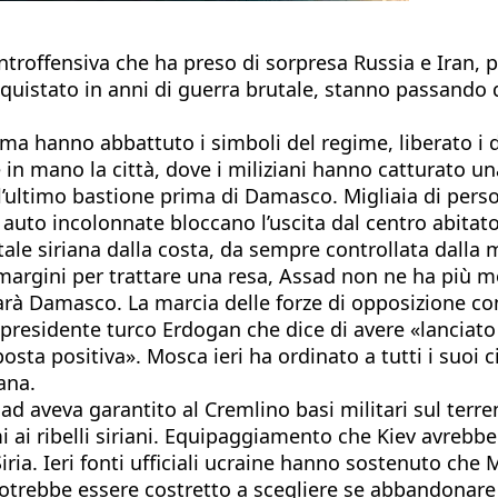
ntroffensiva che ha preso di sorpresa Russia e Iran, pri
onquistato in anni di guerra brutale, stanno passand
Hama hanno abbattuto i simboli del regime, liberato i 
in mano la città, dove i miliziani hanno catturato un
’ultimo bastione prima di Damasco. Migliaia di person
cui auto incolonnate bloccano l’uscita dal centro abita
ale siriana dalla costa, da sempre controllata dalla 
argini per trattare una resa, Assad non ne ha più mo
rà Damasco. La marcia delle forze di opposizione con
l presidente turco Erdogan che dice di avere «lancia
sta positiva». Mosca ieri ha ordinato a tutti i suoi ci
ana.
ad aveva garantito al Cremlino basi militari sul terren
i ai ribelli siriani. Equipaggiamento che Kiev avrebb
Siria. Ieri fonti ufficiali ucraine hanno sostenuto ch
 potrebbe essere costretto a scegliere se abbandonare A