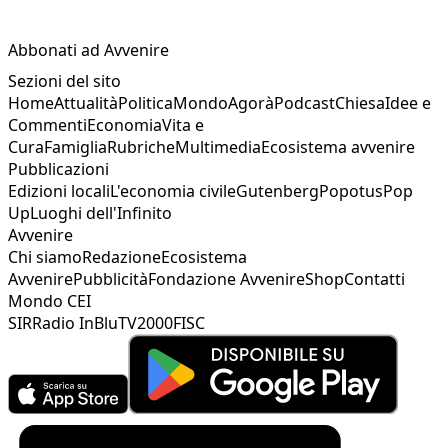
Abbonati ad Avvenire
Sezioni del sito
Home
Attualità
Politica
Mondo
Agorà
Podcast
Chiesa
Idee e
Commenti
Economia
Vita e
Cura
Famiglia
Rubriche
Multimedia
Ecosistema avvenire
Pubblicazioni
Edizioni locali
L'economia civile
Gutenberg
Popotus
Pop
Up
Luoghi dell'Infinito
Avvenire
Chi siamo
Redazione
Ecosistema
Avvenire
Pubblicità
Fondazione Avvenire
Shop
Contatti
Mondo CEI
SIR
Radio InBlu
TV2000
FISC