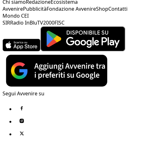
Chi siamo
Redazione
Ecosistema
Avvenire
Pubblicità
Fondazione Avvenire
Shop
Contatti
Mondo CEI
SIR
Radio InBlu
TV2000
FISC
Segui Avvenire su