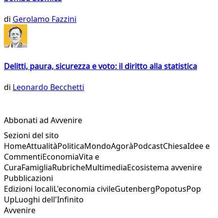
di
Gerolamo Fazzini
Delitti, paura, sicurezza e voto: il diritto alla statistica
di
Leonardo Becchetti
Abbonati ad Avvenire
Sezioni del sito
Home
Attualità
Politica
Mondo
Agorà
Podcast
Chiesa
Idee e
Commenti
Economia
Vita e
Cura
Famiglia
Rubriche
Multimedia
Ecosistema avvenire
Pubblicazioni
Edizioni locali
L'economia civile
Gutenberg
Popotus
Pop
Up
Luoghi dell'Infinito
Avvenire