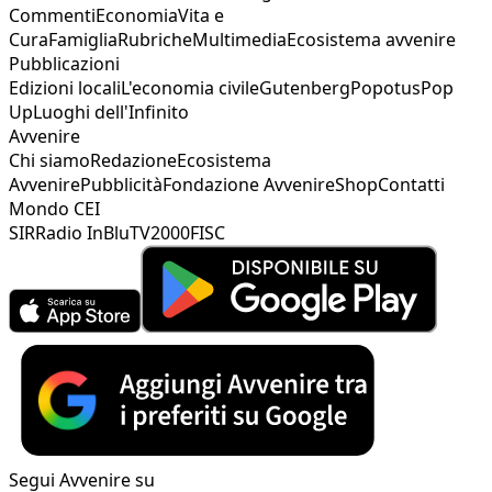
Commenti
Economia
Vita e
Cura
Famiglia
Rubriche
Multimedia
Ecosistema avvenire
Pubblicazioni
Edizioni locali
L'economia civile
Gutenberg
Popotus
Pop
Up
Luoghi dell'Infinito
Avvenire
Chi siamo
Redazione
Ecosistema
Avvenire
Pubblicità
Fondazione Avvenire
Shop
Contatti
Mondo CEI
SIR
Radio InBlu
TV2000
FISC
Segui Avvenire su