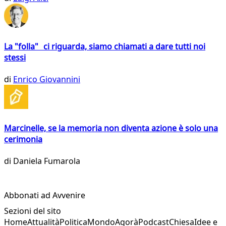
La "folla" ci riguarda, siamo chiamati a dare tutti noi
stessi
di
Enrico Giovannini
Marcinelle, se la memoria non diventa azione è solo una
cerimonia
di
Daniela Fumarola
Abbonati ad Avvenire
Sezioni del sito
Home
Attualità
Politica
Mondo
Agorà
Podcast
Chiesa
Idee e