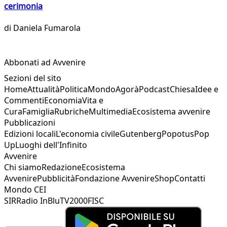
cerimonia
di
Daniela Fumarola
Abbonati ad Avvenire
Sezioni del sito
Home
Attualità
Politica
Mondo
Agorà
Podcast
Chiesa
Idee e
Commenti
Economia
Vita e
Cura
Famiglia
Rubriche
Multimedia
Ecosistema avvenire
Pubblicazioni
Edizioni locali
L'economia civile
Gutenberg
Popotus
Pop
Up
Luoghi dell'Infinito
Avvenire
Chi siamo
Redazione
Ecosistema
Avvenire
Pubblicità
Fondazione Avvenire
Shop
Contatti
Mondo CEI
SIR
Radio InBlu
TV2000
FISC