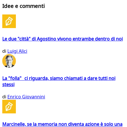
Idee e commenti
Le due "città" di Agostino vivono entrambe dentro di noi
di
Luigi Alici
La "folla" ci riguarda, siamo chiamati a dare tutti noi
stessi
di
Enrico Giovannini
Marcinelle, se la memoria non diventa azione è solo una