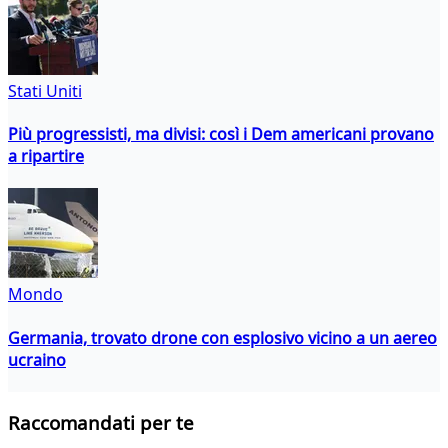
Stati Uniti
Più progressisti, ma divisi: così i Dem americani provano
a ripartire
Mondo
Germania, trovato drone con esplosivo vicino a un aereo
ucraino
Raccomandati per te