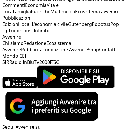
Commenti
Economia
Vita e
Cura
Famiglia
Rubriche
Multimedia
Ecosistema avvenire
Pubblicazioni
Edizioni locali
L'economia civile
Gutenberg
Popotus
Pop
Up
Luoghi dell'Infinito
Avvenire
Chi siamo
Redazione
Ecosistema
Avvenire
Pubblicità
Fondazione Avvenire
Shop
Contatti
Mondo CEI
SIR
Radio InBlu
TV2000
FISC
Segui Avvenire su