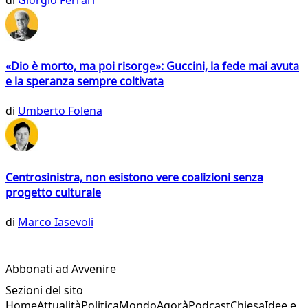
«Dio è morto, ma poi risorge»: Guccini, la fede mai avuta
e la speranza sempre coltivata
di
Umberto Folena
Centrosinistra, non esistono vere coalizioni senza
progetto culturale
di
Marco Iasevoli
Abbonati ad Avvenire
Sezioni del sito
Home
Attualità
Politica
Mondo
Agorà
Podcast
Chiesa
Idee e