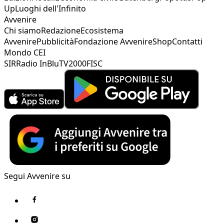
Up
Luoghi dell'Infinito
Avvenire
Chi siamo
Redazione
Ecosistema
Avvenire
Pubblicità
Fondazione Avvenire
Shop
Contatti
Mondo CEI
SIR
Radio InBlu
TV2000
FISC
Segui Avvenire su