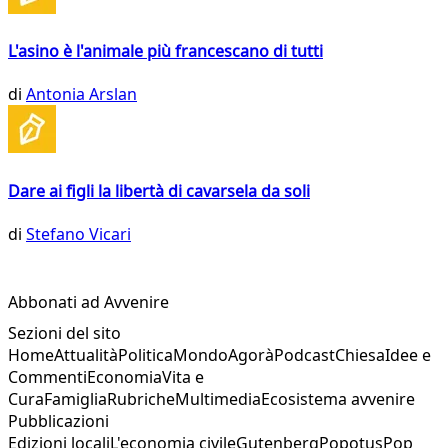
L'asino è l'animale più francescano di tutti
di
Antonia Arslan
Dare ai figli la libertà di cavarsela da soli
di
Stefano Vicari
Abbonati ad Avvenire
Sezioni del sito
Home
Attualità
Politica
Mondo
Agorà
Podcast
Chiesa
Idee e
Commenti
Economia
Vita e
Cura
Famiglia
Rubriche
Multimedia
Ecosistema avvenire
Pubblicazioni
Edizioni locali
L'economia civile
Gutenberg
Popotus
Pop