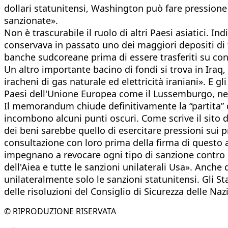
dollari statunitensi, Washington può fare pressione 
sanzionate».
Non è trascurabile il ruolo di altri Paesi asiatici. In
conservava in passato uno dei maggiori depositi di fo
banche sudcoreane prima di essere trasferiti su con
Un altro importante bacino di fondi si trova in Iraq,
iracheni di gas naturale ed elettricità iraniani». E g
Paesi dell'Unione Europea come il Lussemburgo, ne c
Il memorandum chiude definitivamente la “partita” de
incombono alcuni punti oscuri. Come scrive il sito d
dei beni sarebbe quello di esercitare pressioni sui p
consultazione con loro prima della firma di questo a
impegnano a revocare ogni tipo di sanzione contro l'
dell'Aiea e tutte le sanzioni unilaterali Usa». Anch
unilateralmente solo le sanzioni statunitensi. Gli 
delle risoluzioni del Consiglio di Sicurezza delle Naz
© RIPRODUZIONE RISERVATA