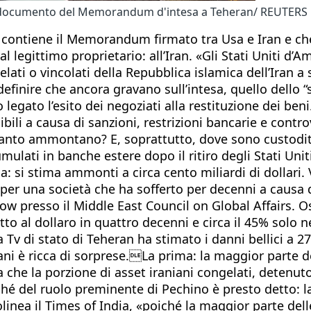
il documento del Memorandum d'intesa a Teheran/ REUTERS
a contiene il Memorandum firmato tra Usa e Iran e ch
l legittimo proprietario: all’Iran. «Gli Stati Uniti d’
gelati o vincolati della Repubblica islamica dell’Ira
definire che ancora gravano sull’intesa, quello dello
legato l’esito dei negoziati alla restituzione dei beni
sibili a causa di sanzioni, restrizioni bancarie e cont
anto ammontano? E, soprattutto, dove sono custoditi?
mulati in banche estere dopo il ritiro degli Stati Unit
: si stima ammonti a circa cento miliardi di dollari. 
er una società che ha sofferto per decenni a causa de
llow presso il Middle East Council on Global Affairs. 
petto al dollaro in quattro decenni e circa il 45% solo 
a Tv di stato di Teheran ha stimato i danni bellici a 270 
ni è ricca di sorprese.La prima: la maggior parte deg
a che la porzione di asset iraniani congelati, detenut
erché del ruolo preminente di Pechino è presto detto: la 
linea il Times of India, «poiché la maggior parte delle