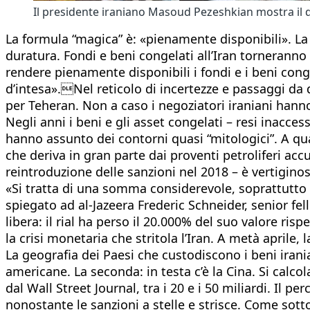
Il presidente iraniano Masoud Pezeshkian mostra 
La formula “magica” è: «pienamente disponibili». L
duratura. Fondi e beni congelati all’Iran torneranno a
rendere pienamente disponibili i fondi e i beni con
d’intesa».Nel reticolo di incertezze e passaggi da 
per Teheran. Non a caso i negoziatori iraniani hanno 
Negli anni i beni e gli asset congelati – resi inacces
hanno assunto dei contorni quasi “mitologici”. A qu
che deriva in gran parte dai proventi petroliferi accu
reintroduzione delle sanzioni nel 2018 – è vertiginosa
«Si tratta di una somma considerevole, soprattutto p
spiegato ad al-Jazeera Frederic Schneider, senior fe
libera: il rial ha perso il 20.000% del suo valore ris
la crisi monetaria che stritola l’Iran. A metà aprile, l
La geografia dei Paesi che custodiscono i beni irania
americane. La seconda: in testa c’è la Cina. Si calcol
dal Wall Street Journal, tra i 20 e i 50 miliardi. Il p
nonostante le sanzioni a stelle e strisce. Come sotto