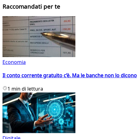
Raccomandati per te
Economia
Il conto corrente gratuito c’è. Ma le banche non lo dicono
1 min di lettura
Digitale