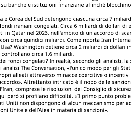
su banche e istituzioni finanziarie affinché blocchino
dia e Corea del Sud detengono ciascuna circa 7 miliardi 
ndi iraniani congelati. Circa 6 miliardi di dollari di 
ti in Qatar nel 2023, nell'ambito di un accordo di sc
 con circa quindici miliardi. Come riporta Iran Intern
li Usa? Washington detiene circa 2 miliardi di dollari 
ontrollano circa 1,6 miliardi.
i fondi congelati? In realtà, secondo gli analisti, la
i analisi The Conversation, «l'unico modo per gli Stat
ropri alleati attraverso minacce coercitive o incentiv
ccordo». Altrettanto intricato è il nodo delle sanzio
Iran, comprese le risoluzioni del Consiglio di sicurez
e qui però si profilano difficoltà. «Il primo punto pr
Stati Uniti non dispongono di alcun meccanismo per 
ioni Unite e dell’Aiea in materia di sanzioni».