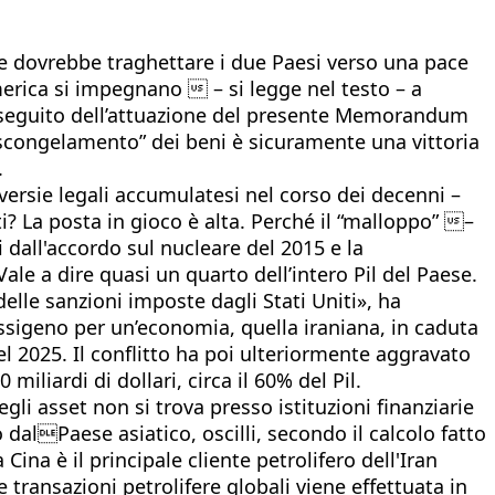
e dovrebbe traghettare i due Paesi verso una pace
America si impegnano  – si legge nel testo – a
n a seguito dell’attuazione del presente Memorandum
 “scongelamento” dei beni è sicuramente una vittoria
.
roversie legali accumulatesi nel corso dei decenni –
 La posta in gioco è alta. Perché il “malloppo” –
i dall'accordo sul nucleare del 2015 e la
Vale a dire quasi un quarto dell’intero Pil del Paese.
lle sanzioni imposte dagli Stati Uniti», ha
Ossigeno per un’economia, quella iraniana, in caduta
nel 2025. Il conflitto ha poi ulteriormente aggravato
miliardi di dollari, circa il 60% del Pil.
li asset non si trova presso istituzioni finanziarie
o dalPaese asiatico, oscilli, secondo il calcolo fatto
Cina è il principale cliente petrolifero dell'Iran
 transazioni petrolifere globali viene effettuata in