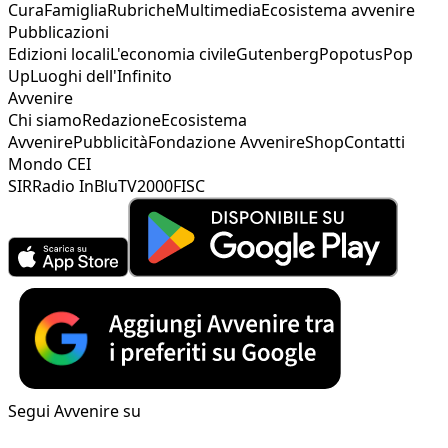
Cura
Famiglia
Rubriche
Multimedia
Ecosistema avvenire
Pubblicazioni
Edizioni locali
L'economia civile
Gutenberg
Popotus
Pop
Up
Luoghi dell'Infinito
Avvenire
Chi siamo
Redazione
Ecosistema
Avvenire
Pubblicità
Fondazione Avvenire
Shop
Contatti
Mondo CEI
SIR
Radio InBlu
TV2000
FISC
Segui Avvenire su