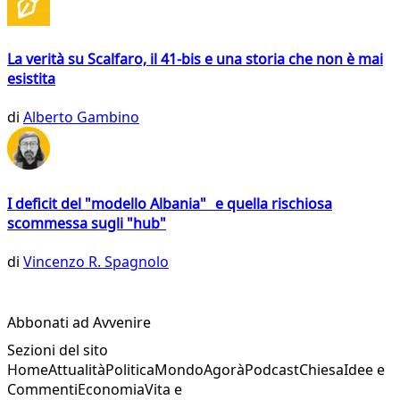
La verità su Scalfaro, il 41-bis e una storia che non è mai
esistita
di
Alberto Gambino
I deficit del "modello Albania" e quella rischiosa
scommessa sugli "hub"
di
Vincenzo R. Spagnolo
Abbonati ad Avvenire
Sezioni del sito
Home
Attualità
Politica
Mondo
Agorà
Podcast
Chiesa
Idee e
Commenti
Economia
Vita e