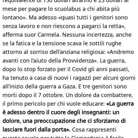
l’equivalente di 750 dollari all’anno e 25 dollari al
mese per pagare lo scuolabus a chi abita più
lontano». Ma adesso «quasi tutti i genitori sono
senza lavoro e non riescono a pagarci la retta»,
afferma suor Carmela. Nessuna incertezza, anche
se la fatica e la tensione scava le sottili rughe
attorno al sorriso dell’anziana religiosa: «Andremo
avanti con l’aiuto della Provvidenza». La guerra,
dopo lo stop forzato per il Covid gli anni passati,
ha tenuto a casa di nuovi i ragazzi per alcuni giorni
all’inizio della guerra a Gaza. E tre genitori sono
morti dopo il 7 ottobre. Un dolore da combattere,
il primo pericolo per chi vuole educare:
«La guerra
è adesso dentro il cuore degli insegnanti: un
dolore, una preoccupazione che ci sforziamo di
lasciare fuori dalla porta».
Cosa rappresenti