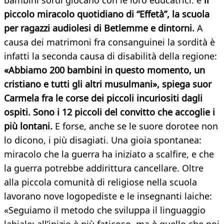
bambini sordi giocano con le loro educatrici: è
il
piccolo miracolo quotidiano di “Effetà”, la scuola
per ragazzi audiolesi di Betlemme e dintorni.
A
causa dei matrimoni fra consanguinei la sordità è
infatti la seconda causa di disabilità della regione:
«Abbiamo 200 bambini in questo momento, un
cristiano e tutti gli altri musulmani», spiega suor
Carmela fra le corse dei piccoli incuriositi dagli
ospiti. Sono i 12 piccoli del convitto che accoglie i
più lontani.
E forse, anche se le suore dorotee non
lo dicono, i più disagiati. Una gioia spontanea:
miracolo che la guerra ha iniziato a scalfire, e che
la guerra potrebbe addirittura cancellare. Oltre
alla piccola comunità di religiose nella scuola
lavorano nove logopediste e le insegnanti laiche:
«Seguiamo il metodo che sviluppa il linguaggio