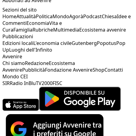
Abbonati ad Avvenire
Sezioni del sito
Home
Attualità
Politica
Mondo
Agorà
Podcast
Chiesa
Idee e
Commenti
Economia
Vita e
Cura
Famiglia
Rubriche
Multimedia
Ecosistema avvenire
Pubblicazioni
Edizioni locali
L'economia civile
Gutenberg
Popotus
Pop
Up
Luoghi dell'Infinito
Avvenire
Chi siamo
Redazione
Ecosistema
Avvenire
Pubblicità
Fondazione Avvenire
Shop
Contatti
Mondo CEI
SIR
Radio InBlu
TV2000
FISC