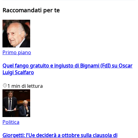
Raccomandati per te
Primo piano
Quel fango gratuito e ingiusto di Bignami (FdI) su Oscar
Luigi Scalfaro
1 min di lettura
Politica
Giorgetti: l'Ue deciderà a ottobre sulla clausola di