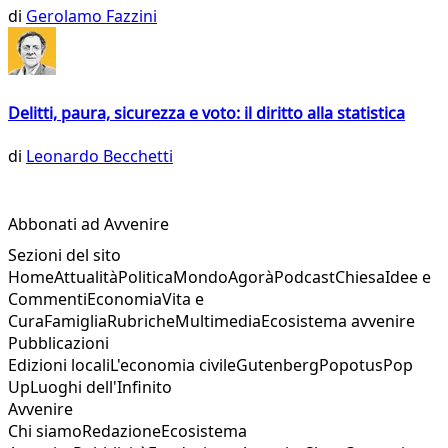
di
Gerolamo Fazzini
Delitti, paura, sicurezza e voto: il diritto alla statistica
di
Leonardo Becchetti
Abbonati ad Avvenire
Sezioni del sito
Home
Attualità
Politica
Mondo
Agorà
Podcast
Chiesa
Idee e
Commenti
Economia
Vita e
Cura
Famiglia
Rubriche
Multimedia
Ecosistema avvenire
Pubblicazioni
Edizioni locali
L'economia civile
Gutenberg
Popotus
Pop
Up
Luoghi dell'Infinito
Avvenire
Chi siamo
Redazione
Ecosistema