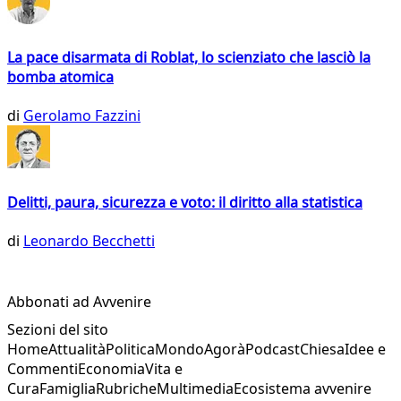
La pace disarmata di Roblat, lo scienziato che lasciò la
bomba atomica
di
Gerolamo Fazzini
Delitti, paura, sicurezza e voto: il diritto alla statistica
di
Leonardo Becchetti
Abbonati ad Avvenire
Sezioni del sito
Home
Attualità
Politica
Mondo
Agorà
Podcast
Chiesa
Idee e
Commenti
Economia
Vita e
Cura
Famiglia
Rubriche
Multimedia
Ecosistema avvenire