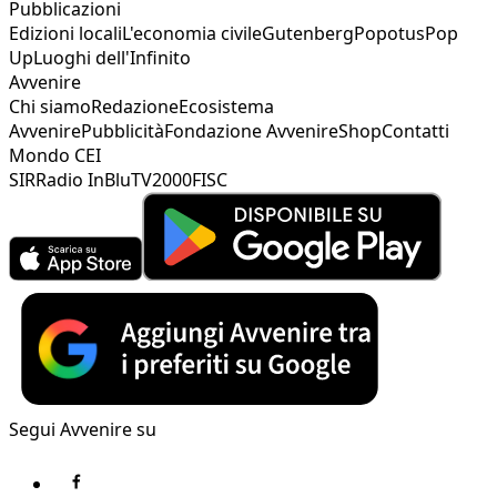
Pubblicazioni
Edizioni locali
L'economia civile
Gutenberg
Popotus
Pop
Up
Luoghi dell'Infinito
Avvenire
Chi siamo
Redazione
Ecosistema
Avvenire
Pubblicità
Fondazione Avvenire
Shop
Contatti
Mondo CEI
SIR
Radio InBlu
TV2000
FISC
Segui Avvenire su