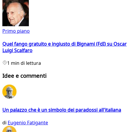
Primo piano
Quel fango gratuito e ingiusto di Bignami (FdI) su Oscar
Luigi Scalfaro
1 min di lettura
Idee e commenti
Un palazzo che è un simbolo dei paradossi all'italiana
di
Eugenio Fatigante