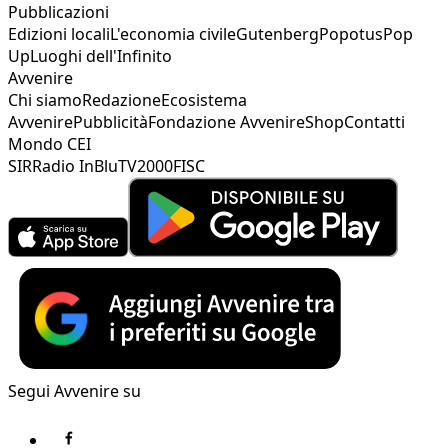
Pubblicazioni
Edizioni locali
L'economia civile
Gutenberg
Popotus
Pop
Up
Luoghi dell'Infinito
Avvenire
Chi siamo
Redazione
Ecosistema
Avvenire
Pubblicità
Fondazione Avvenire
Shop
Contatti
Mondo CEI
SIR
Radio InBlu
TV2000
FISC
Segui Avvenire su