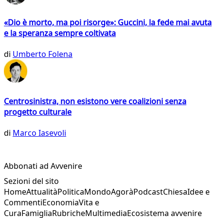
«Dio è morto, ma poi risorge»: Guccini, la fede mai avuta
e la speranza sempre coltivata
di
Umberto Folena
Centrosinistra, non esistono vere coalizioni senza
progetto culturale
di
Marco Iasevoli
Abbonati ad Avvenire
Sezioni del sito
Home
Attualità
Politica
Mondo
Agorà
Podcast
Chiesa
Idee e
Commenti
Economia
Vita e
Cura
Famiglia
Rubriche
Multimedia
Ecosistema avvenire