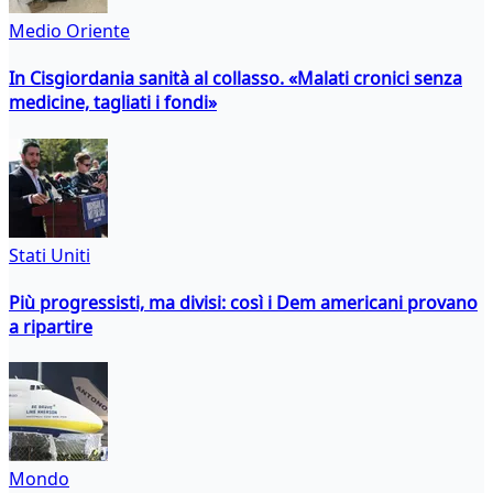
Medio Oriente
In Cisgiordania sanità al collasso. «Malati cronici senza
medicine, tagliati i fondi»
Stati Uniti
Più progressisti, ma divisi: così i Dem americani provano
a ripartire
Mondo