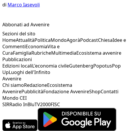
di
Marco Iasevoli
Abbonati ad Avvenire
Sezioni del sito
Home
Attualità
Politica
Mondo
Agorà
Podcast
Chiesa
Idee e
Commenti
Economia
Vita e
Cura
Famiglia
Rubriche
Multimedia
Ecosistema avvenire
Pubblicazioni
Edizioni locali
L'economia civile
Gutenberg
Popotus
Pop
Up
Luoghi dell'Infinito
Avvenire
Chi siamo
Redazione
Ecosistema
Avvenire
Pubblicità
Fondazione Avvenire
Shop
Contatti
Mondo CEI
SIR
Radio InBlu
TV2000
FISC