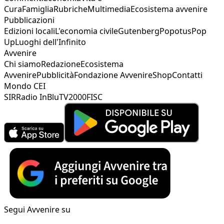
Cura
Famiglia
Rubriche
Multimedia
Ecosistema avvenire
Pubblicazioni
Edizioni locali
L'economia civile
Gutenberg
Popotus
Pop
Up
Luoghi dell'Infinito
Avvenire
Chi siamo
Redazione
Ecosistema
Avvenire
Pubblicità
Fondazione Avvenire
Shop
Contatti
Mondo CEI
SIR
Radio InBlu
TV2000
FISC
Segui Avvenire su