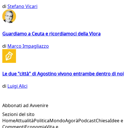
di
Stefano Vicari
Guardiamo a Ceuta e ricordiamoci della Vlora
di
Marco Impagliazzo
Le due "città" di Agostino vivono entrambe dentro di noi
di
Luigi Alici
Abbonati ad Avvenire
Sezioni del sito
Home
Attualità
Politica
Mondo
Agorà
Podcast
Chiesa
Idee e
Commenti
Economia
Vita e