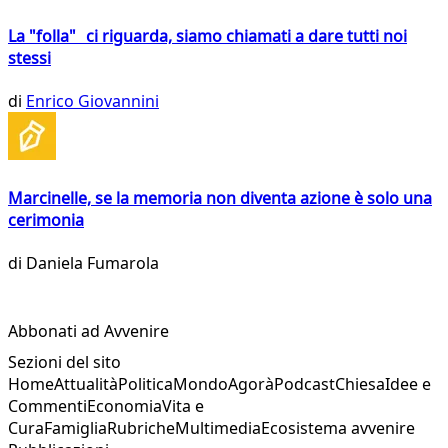
La "folla" ci riguarda, siamo chiamati a dare tutti noi
stessi
di
Enrico Giovannini
Marcinelle, se la memoria non diventa azione è solo una
cerimonia
di
Daniela Fumarola
Abbonati ad Avvenire
Sezioni del sito
Home
Attualità
Politica
Mondo
Agorà
Podcast
Chiesa
Idee e
Commenti
Economia
Vita e
Cura
Famiglia
Rubriche
Multimedia
Ecosistema avvenire