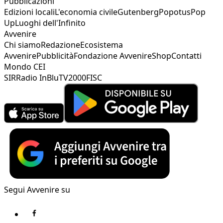
Pubblicazioni
Edizioni locali
L'economia civile
Gutenberg
Popotus
Pop
Up
Luoghi dell'Infinito
Avvenire
Chi siamo
Redazione
Ecosistema
Avvenire
Pubblicità
Fondazione Avvenire
Shop
Contatti
Mondo CEI
SIR
Radio InBlu
TV2000
FISC
Segui Avvenire su