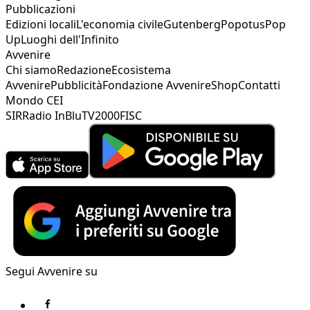
Pubblicazioni
Edizioni locali
L'economia civile
Gutenberg
Popotus
Pop
Up
Luoghi dell'Infinito
Avvenire
Chi siamo
Redazione
Ecosistema
Avvenire
Pubblicità
Fondazione Avvenire
Shop
Contatti
Mondo CEI
SIR
Radio InBlu
TV2000
FISC
Segui Avvenire su