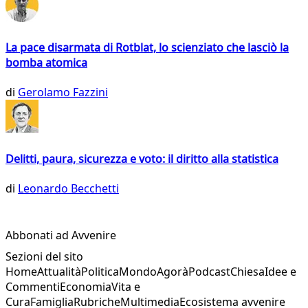
La pace disarmata di Rotblat, lo scienziato che lasciò la
bomba atomica
di
Gerolamo Fazzini
Delitti, paura, sicurezza e voto: il diritto alla statistica
di
Leonardo Becchetti
Abbonati ad Avvenire
Sezioni del sito
Home
Attualità
Politica
Mondo
Agorà
Podcast
Chiesa
Idee e
Commenti
Economia
Vita e
Cura
Famiglia
Rubriche
Multimedia
Ecosistema avvenire