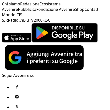
Chi siamo
Redazione
Ecosistema
Avvenire
Pubblicità
Fondazione Avvenire
Shop
Contatti
Mondo CEI
SIR
Radio InBlu
TV2000
FISC
Segui Avvenire su