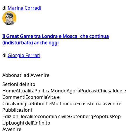
di
Marina Corradi
Il Great Game tra Londra e Mosca che continua
(indisturbato) anche oggi
di
Giorgio Ferrari
Abbonati ad Avvenire
Sezioni del sito
Home
Attualità
Politica
Mondo
Agorà
Podcast
Chiesa
Idee e
Commenti
Economia
Vita e
Cura
Famiglia
Rubriche
Multimedia
Ecosistema avvenire
Pubblicazioni
Edizioni locali
L'economia civile
Gutenberg
Popotus
Pop
Up
Luoghi dell'Infinito
Avvenire