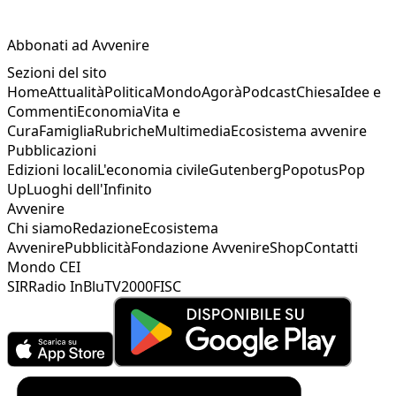
Abbonati ad Avvenire
Sezioni del sito
Home
Attualità
Politica
Mondo
Agorà
Podcast
Chiesa
Idee e
Commenti
Economia
Vita e
Cura
Famiglia
Rubriche
Multimedia
Ecosistema avvenire
Pubblicazioni
Edizioni locali
L'economia civile
Gutenberg
Popotus
Pop
Up
Luoghi dell'Infinito
Avvenire
Chi siamo
Redazione
Ecosistema
Avvenire
Pubblicità
Fondazione Avvenire
Shop
Contatti
Mondo CEI
SIR
Radio InBlu
TV2000
FISC