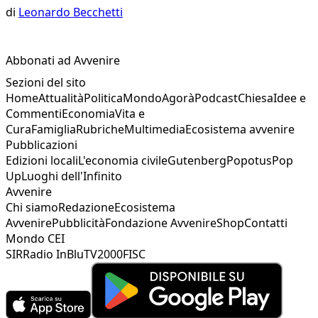
di
Leonardo Becchetti
Abbonati ad Avvenire
Sezioni del sito
Home
Attualità
Politica
Mondo
Agorà
Podcast
Chiesa
Idee e
Commenti
Economia
Vita e
Cura
Famiglia
Rubriche
Multimedia
Ecosistema avvenire
Pubblicazioni
Edizioni locali
L'economia civile
Gutenberg
Popotus
Pop
Up
Luoghi dell'Infinito
Avvenire
Chi siamo
Redazione
Ecosistema
Avvenire
Pubblicità
Fondazione Avvenire
Shop
Contatti
Mondo CEI
SIR
Radio InBlu
TV2000
FISC