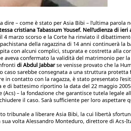
 dire – come è stato per Asia Bibi – l’ultima parola 
catessa cristiana Tabassum Yousef. Nell’udienza di ieri 
l 4 marzo scorso e la Corte ha rinviato il dibattimento
 pachistana della ragazzina di 14 anni continuerà la 
pita con alcuni complici, stuprata e costretta alla c
rte aveva confermato la validità del matrimonio per la
nfronti
di Abdul Jabbar
se venisse provato che la Hum
 caso sarebbe consegnata a una struttura protetta fin
ntrare in contatto con la ragazza, è stato presentato l’
ita e di battesimo riportino la data del 22 maggio 2005
 (Acs) – la fondazione che garantisce tutela legale al
chiudere il caso. Sarà sufficiente per loro aspettar
to tribunale a liberare Asia Bibi, la cui libertà sfo
a sua volta Alessandro Monteduro, direttore di Acs-Ita