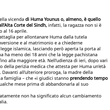
nella vicenda
di Huma Younus o, almeno, è quello
all’Alta Corte del Sindh,
infatti, la ragazza non si è
 al 16 aprile.
battaglia per allontanare Huma dalla tutela
onversione e al matrimonio e a chiederne
 legge islamica, lasciando però aperta la porta al
a ha meno dei 18 anni che la legge pachistana
o alla maggiore età. Nell’udienza di ieri, dopo vari
esito della perizia medica che attesta per Huma un’età
. Davanti all’ulteriore proroga, la madre della
la famiglia – che «i giudici stanno
prendendo tempo
e qualche mese prima di abbandonarla al suo
rtunatamente non ha significato alcun cambiamento
lia.