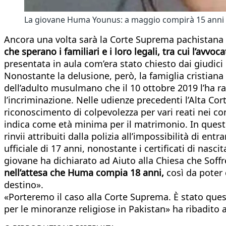
La giovane Huma Younus: a maggio compirà 15 anni
Ancora una volta sarà la Corte Suprema pachistana a
che sperano i familiari e i loro legali, tra cui l’avvo
presentata in aula com’era stato chiesto dai giudici i
Nonostante la delusione, però, la famiglia cristiana
dell’adulto musulmano che il 10 ottobre 2019 l’ha ra
l’incriminazione. Nelle udienze precedenti l’Alta Co
riconoscimento di colpevolezza per vari reati nei co
indica come età minima per il matrimonio. In questo
rinvii attribuiti dalla polizia all’impossibilità di e
ufficiale di 17 anni, nonostante i certificati di nasc
giovane ha dichiarato ad Aiuto alla Chiesa che Soffre
nell’attesa che Huma compia 18 anni,
così da poter 
destino».
«Porteremo il caso alla Corte Suprema. È stato ques
per le minoranze religiose in Pakistan» ha ribadito 