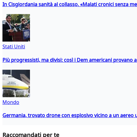
In Cisgiordania sanità al collasso. «Malati cronici senza med
Stati Uniti
Più progressisti, ma divisi: così i Dem americani provano a 
Mondo
Germania, trovato drone con esplosivo vicino a un aereo 
Raccomandati per te