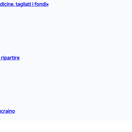
icine, tagliati i fondi»
ripartire
ucraino