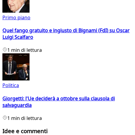
Primo piano
Quel fango gratuito e ingiusto di Bignami (FdI) su Oscar
Luigi Scalfaro
1 min di lettura
Politica
Giorgetti: l'Ue deciderà a ottobre sulla clausola di
salvaguardia
1 min di lettura
Idee e commenti