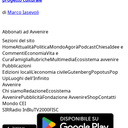
di
Marco Iasevoli
Abbonati ad Avvenire
Sezioni del sito
Home
Attualità
Politica
Mondo
Agorà
Podcast
Chiesa
Idee e
Commenti
Economia
Vita e
Cura
Famiglia
Rubriche
Multimedia
Ecosistema avvenire
Pubblicazioni
Edizioni locali
L'economia civile
Gutenberg
Popotus
Pop
Up
Luoghi dell'Infinito
Avvenire
Chi siamo
Redazione
Ecosistema
Avvenire
Pubblicità
Fondazione Avvenire
Shop
Contatti
Mondo CEI
SIR
Radio InBlu
TV2000
FISC