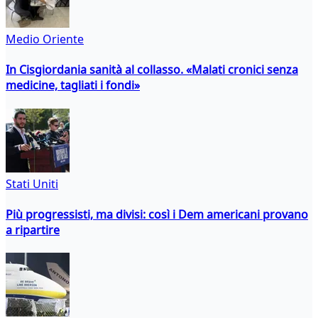
Medio Oriente
In Cisgiordania sanità al collasso. «Malati cronici senza
medicine, tagliati i fondi»
Stati Uniti
Più progressisti, ma divisi: così i Dem americani provano
a ripartire