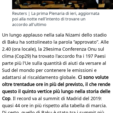
Reuters | La prima Plenaria di ieri, aggiornata
poi alla notte nell'intento di trovare un
accordo all'ultimo
Un lungo applauso nella sala Nizami dello stadio
di Baku ha sottolineato la parola “approvato”. Alle
2.40 (ora locale), la 29esima Conferenza Onu sul
clima (Cop29) ha trovato l'accordo fra i 197 Paesi
parte più l'Ue sulla quantità di aiuti da versare al
Sud del mondo per contenere le emissioni e
adattarsi al riscaldamento globale.
Ci sono volute
oltre trentadue ore in più del previsto, il che rende
questo il quinto vertice più lungo nella storia delle
Cop
. Il record va al summit di Madrid del 2019:
quasi 44 ore in più rispetto alla tabella di marcia.
Di certo, quello di Baku è stato tra i summit più