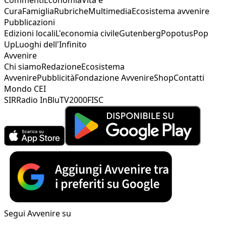
Commenti
Economia
Vita e
Cura
Famiglia
Rubriche
Multimedia
Ecosistema avvenire
Pubblicazioni
Edizioni locali
L'economia civile
Gutenberg
Popotus
Pop
Up
Luoghi dell'Infinito
Avvenire
Chi siamo
Redazione
Ecosistema
Avvenire
Pubblicità
Fondazione Avvenire
Shop
Contatti
Mondo CEI
SIR
Radio InBlu
TV2000
FISC
Segui Avvenire su