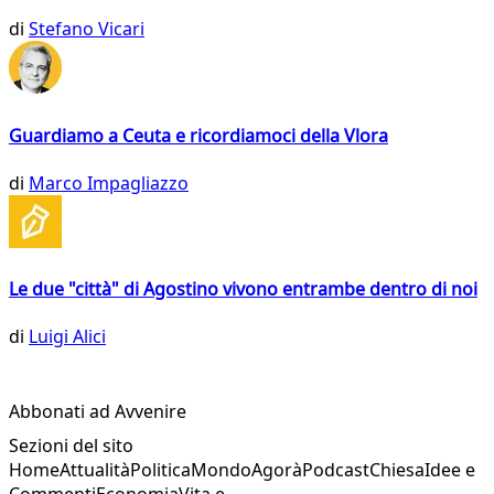
di
Stefano Vicari
Guardiamo a Ceuta e ricordiamoci della Vlora
di
Marco Impagliazzo
Le due "città" di Agostino vivono entrambe dentro di noi
di
Luigi Alici
Abbonati ad Avvenire
Sezioni del sito
Home
Attualità
Politica
Mondo
Agorà
Podcast
Chiesa
Idee e