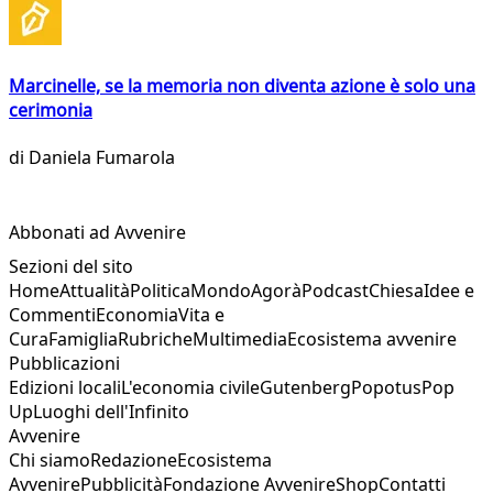
Marcinelle, se la memoria non diventa azione è solo una
cerimonia
di
Daniela Fumarola
Abbonati ad Avvenire
Sezioni del sito
Home
Attualità
Politica
Mondo
Agorà
Podcast
Chiesa
Idee e
Commenti
Economia
Vita e
Cura
Famiglia
Rubriche
Multimedia
Ecosistema avvenire
Pubblicazioni
Edizioni locali
L'economia civile
Gutenberg
Popotus
Pop
Up
Luoghi dell'Infinito
Avvenire
Chi siamo
Redazione
Ecosistema
Avvenire
Pubblicità
Fondazione Avvenire
Shop
Contatti