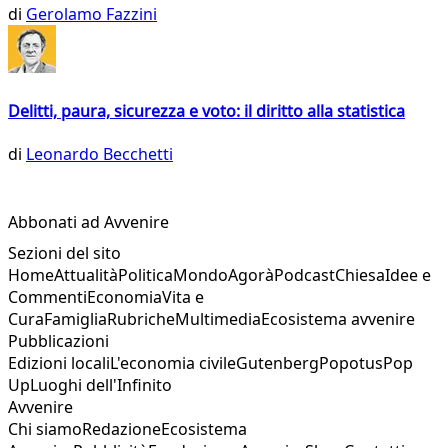
di
Gerolamo Fazzini
Delitti, paura, sicurezza e voto: il diritto alla statistica
di
Leonardo Becchetti
Abbonati ad Avvenire
Sezioni del sito
Home
Attualità
Politica
Mondo
Agorà
Podcast
Chiesa
Idee e
Commenti
Economia
Vita e
Cura
Famiglia
Rubriche
Multimedia
Ecosistema avvenire
Pubblicazioni
Edizioni locali
L'economia civile
Gutenberg
Popotus
Pop
Up
Luoghi dell'Infinito
Avvenire
Chi siamo
Redazione
Ecosistema