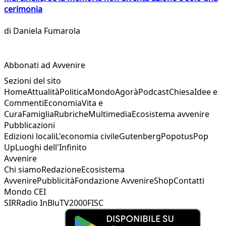
cerimonia
di
Daniela Fumarola
Abbonati ad Avvenire
Sezioni del sito
Home
Attualità
Politica
Mondo
Agorà
Podcast
Chiesa
Idee e
Commenti
Economia
Vita e
Cura
Famiglia
Rubriche
Multimedia
Ecosistema avvenire
Pubblicazioni
Edizioni locali
L'economia civile
Gutenberg
Popotus
Pop
Up
Luoghi dell'Infinito
Avvenire
Chi siamo
Redazione
Ecosistema
Avvenire
Pubblicità
Fondazione Avvenire
Shop
Contatti
Mondo CEI
SIR
Radio InBlu
TV2000
FISC