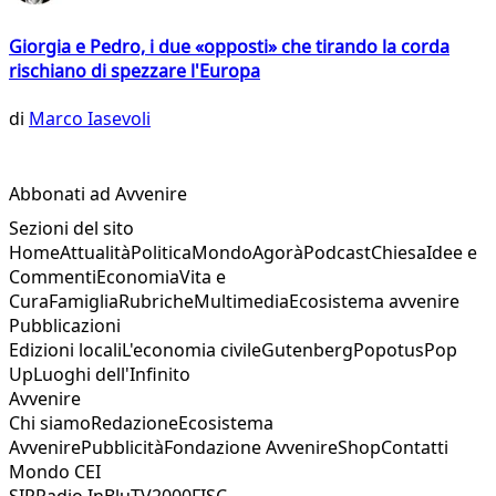
Giorgia e Pedro, i due «opposti» che tirando la corda
rischiano di spezzare l'Europa
di
Marco Iasevoli
Abbonati ad Avvenire
Sezioni del sito
Home
Attualità
Politica
Mondo
Agorà
Podcast
Chiesa
Idee e
Commenti
Economia
Vita e
Cura
Famiglia
Rubriche
Multimedia
Ecosistema avvenire
Pubblicazioni
Edizioni locali
L'economia civile
Gutenberg
Popotus
Pop
Up
Luoghi dell'Infinito
Avvenire
Chi siamo
Redazione
Ecosistema
Avvenire
Pubblicità
Fondazione Avvenire
Shop
Contatti
Mondo CEI
SIR
Radio InBlu
TV2000
FISC