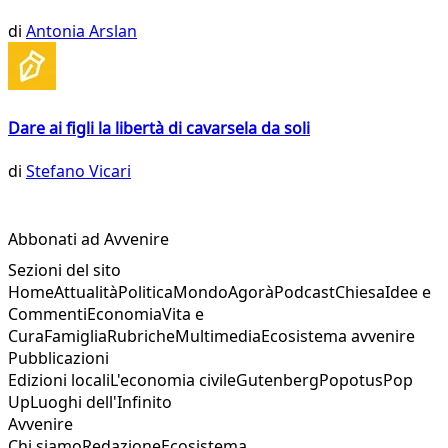
di
Antonia Arslan
Dare ai figli la libertà di cavarsela da soli
di
Stefano Vicari
Abbonati ad Avvenire
Sezioni del sito
Home
Attualità
Politica
Mondo
Agorà
Podcast
Chiesa
Idee e
Commenti
Economia
Vita e
Cura
Famiglia
Rubriche
Multimedia
Ecosistema avvenire
Pubblicazioni
Edizioni locali
L'economia civile
Gutenberg
Popotus
Pop
Up
Luoghi dell'Infinito
Avvenire
Chi siamo
Redazione
Ecosistema