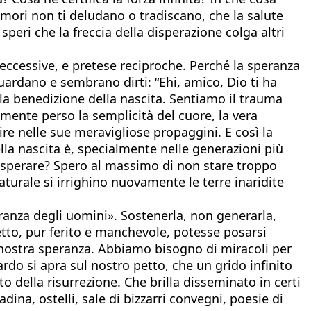
 amori non ti deludano o tradiscano, che la salute
speri che la freccia della disperazione colga altri
 eccessive, e pretese reciproche. Perché la speranza
uardano e sembrano dirti: “Ehi, amico, Dio ti ha
 la benedizione della nascita. Sentiamo il trauma
ente perso la semplicità del cuore, la vera
re nelle sue meravigliose propaggini. E così la
la nascita è, specialmente nelle generazioni più
ei sperare? Spero al massimo di non stare troppo
turale si irrighino nuovamente le terre inaridite
ranza degli uomini». Sostenerla, non generarla,
to, pur ferito e manchevole, potesse posarsi
la nostra speranza. Abbiamo bisogno di miracoli per
ardo si apra sul nostro petto, che un grido infinito
o della risurrezione. Che brilla disseminato in certi
dina, ostelli, sale di bizzarri convegni, poesie di