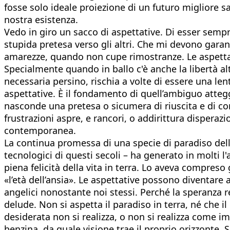
fosse solo ideale proiezione di un futuro migliore 
nostra esistenza.
Vedo in giro un sacco di aspettative. Di esser sempre
stupida pretesa verso gli altri. Che mi devono garan
amarezze, quando non cupe rimostranze. Le aspettat
Specialmente quando in ballo c'è anche la libertà alt
necessaria persino, rischia a volte di essere una le
aspettative. È il fondamento di quell’ambiguo attegg
nasconde una pretesa o sicumera di riuscita e di 
frustrazioni aspre, e rancori, o addirittura disperaz
contemporanea.
La continua promessa di una specie di paradiso dell
tecnologici di questi secoli – ha generato in molti l'
piena felicità della vita in terra. Lo aveva compre
«l’età dell’ansia». Le aspettative possono diventare a
angelici nonostante noi stessi. Perché la speranza re
delude. Non si aspetta il paradiso in terra, né che 
desiderata non si realizza, o non si realizza come 
benzina, da quale visione trae il proprio orizzonte. S