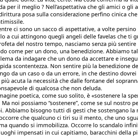
da per il meglio ? Nell’aspettativa che gli amici o gli
dirittura posa sulla considerazione perfino cinica che 
imissile.
ntre ci sono un sacco di aspettative, a volte persino
 a cui attingono quegli angeli delle favelas che ti g
 profeta del nostro tempo, nasciamo senza più sentire
ndo come per un dono, una benedizione. Abbiamo talm
oblema da indagare che un dono da accettare e insegui
pida scontentezza. Non sentire più la benedizione del
 vengo da un caso o da un errore, in che destino dovr
 più acuta la necessità che dalle fontane del sopranna
nconsapevole di qualcosa che non deluda.
mmagine poetica, come suo solito, è «sostenere la spe
Ma noi possiamo “sostenere”, come se sul nostro pet
er noi. Abbiamo bisogno tutti di gesti che sostengano 
 occorre che qualcuno ci tiri su il mento, che uno sgu
ima quando si immobilizza. Occorre lo scandalo infinit
luoghi impensati in cui capitiamo, baracchini della pia