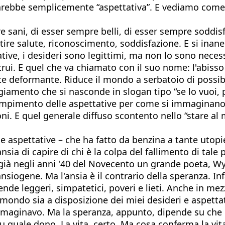
sarebbe semplicemente “aspettativa”. E vediamo come l
 sani, di esser sempre belli, di esser sempre soddisfa
tire salute, riconoscimento, soddisfazione. E si inan
ive, i desideri sono legittimi, ma non lo sono nece
rui. E quel che va chiamato con il suo nome: l'abisso d
nte deformante. Riduce il mondo a serbatoio di possib
iamento che si nasconde in slogan tipo “se lo vuoi, pu
compimento delle aspettative per come si immaginan
ioni. E quel generale diffuso scontento nello “stare a
e aspettative – che ha fatto da benzina a tante utop
ansia di capire di chi è la colpa del fallimento di tal
so già negli anni '40 del Novecento un grande poeta, 
nsiogene. Ma l'ansia è il contrario della speranza. Infa
nde leggeri, simpatetici, poveri e lieti. Anche in mez
il mondo sia a disposizione dei miei desideri e aspet
immaginavo. Ma la speranza, appunto, dipende su che 
u quale dono. La vita, certo. Ma cosa conferma la vita?