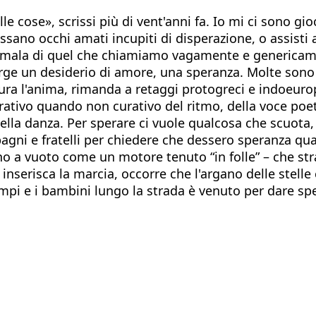
 cose», scrissi più di vent'anni fa. Io mi ci sono gio
 fissano occhi amati incupiti di disperazione, o assist
ala di quel che chiamiamo vagamente e genericament
rge un desiderio di amore, una speranza. Molte sono
i cura l'anima, rimanda a retaggi protogreci e indoeu
erativo quando non curativo del ritmo, della voce poet
 della danza. Per sperare ci vuole qualcosa che scuota
agni e fratelli per chiedere che dessero speranza qu
 girino a vuoto come un motore tenuto “in folle” – che
nserisca la marcia, occorre che l'argano delle stelle
i e i bambini lungo la strada è venuto per dare sper