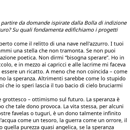
a partire da domande ispirate dalla Bolla di indizione
turo? Su quali fondamenta edifichiamo i progetti
to come il relitto di una nave nell'azzurro. I tuoi
Dammi una stella che non tramonta. Se non puoi
irazione poetica. Non dirmi “bisogna sperare”. Ho in
olo, e in mezzo ai capricci e alle lacrime mi faceva
uò essere un ricatto. A meno che non coincida – come
rano la speranza. Altrimenti sarebbe come lo stupido
 che io speri lascia il tuo bacio di cielo bruciarmi
e grottesco – ottimismo sul futuro. La speranza è
po che tale dono provoca. La vita stessa, per alcuni
stre favelas o tuguri, è un dono talmente infinito
' d'acqua come un tesoro, la guerra come un orrore, il
 quella purezza quasi angelica, se la speranza