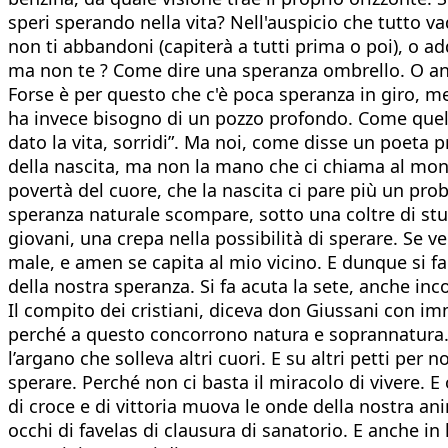
speri sperando nella vita? Nell'auspicio che tutto va
non ti abbandoni (capiterà a tutti prima o poi), o ad
ma non te ? Come dire una speranza ombrello. O ant
Forse è per questo che c'è poca speranza in giro, me
ha invece bisogno di un pozzo profondo. Come quello
dato la vita, sorridi”. Ma noi, come disse un poeta
della nascita, ma non la mano che ci chiama al mo
povertà del cuore, che la nascita ci pare più un pr
speranza naturale scompare, sotto una coltre di stu
giovani, una crepa nella possibilità di sperare. Se
male, e amen se capita al mio vicino. E dunque si fa
della nostra speranza. Si fa acuta la sete, anche i
Il compito dei cristiani, diceva don Giussani con i
perché a questo concorrono natura e soprannatura. 
l’argano che solleva altri cuori. E su altri petti p
sperare. Perché non ci basta il miracolo di vivere. E
di croce e di vittoria muova le onde della nostra an
occhi di favelas di clausura di sanatorio. E anche in 