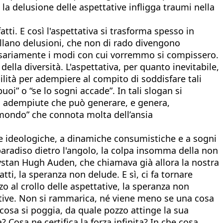
a delusione delle aspettative infligga traumi nella
tti. E così l'aspettativa si trasforma spesso in
ellano delusioni, che non di rado divengono
ssariamente i modi con cui vorremmo si compissero.
ella diversità. L'aspettativa, per quanto inevitabile,
ilità per adempiere al compito di soddisfare tali
oi” o “se lo sogni accade”. In tali slogan si
o adempiute che può generare, e genera,
l mondo” che connota molta dell’ansia
ie ideologiche, a dinamiche consumistiche e a sogni
e paradiso dietro l'angolo, la colpa insomma della non
Wystan Hugh Auden, che chiamava già allora la nostra
tti, la speranza non delude. E sì, ci fa tornare
zo al crollo delle aspettative, la speranza non
tative. Non si rammarica, né viene meno se una cosa
cosa si poggia, da quale pozzo attinge la sua
 Cosa ne certifica la forza infinita? In che cosa