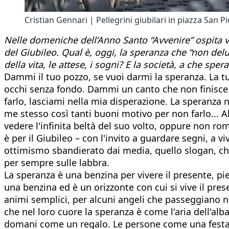
Cristian Gennari | Pellegrini giubilari in piazza San P
Nelle domeniche dell’Anno Santo “Avvenire” ospita voc
del Giubileo. Qual è, oggi, la speranza che “non del
della vita, le attese, i sogni? E la società, a che sper
Dammi il tuo pozzo, se vuoi darmi la speranza. La tu
occhi senza fondo. Dammi un canto che non finisce
farlo, lasciami nella mia disperazione. La speranza n
me stesso così tanti buoni motivo per non farlo... A
vedere l'infinita beltà del suo volto, oppure non r
è per il Giubileo – con l'invito a guardare segni, a
ottimismo sbandierato dai media, quello slogan, che o
per sempre sulle labbra.
La speranza è una benzina per vivere il presente, p
una benzina ed è un orizzonte con cui si vive il pre
animi semplici, per alcuni angeli che passeggiano ne
che nel loro cuore la speranza è come l'aria dell'alba
domani come un regalo. Le persone come una festa. 