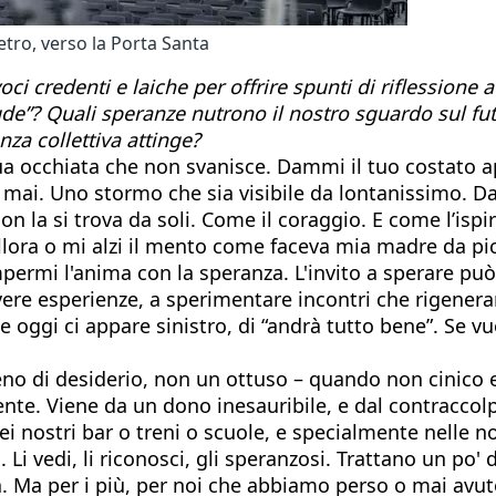
ietro, verso la Porta Santa
i credenti e laiche per offrire spunti di riflessione 
ude”? Quali speranze nutrono il nostro sguardo sul fu
anza collettiva attinge?
a occhiata che non svanisce. Dammi il tuo costato aper
 mai. Uno stormo che sia visibile da lontanissimo. 
on la si trova da soli. Come il coraggio. E come l’isp
llora o mi alzi il mento come faceva mia madre da picc
ompermi l'anima con la speranza. L'invito a sperare p
 vivere esperienze, a sperimentare incontri che rigene
ggi ci appare sinistro, di “andrà tutto bene”. Se vuoi
ieno di desiderio, non un ottuso – quando non cinico 
sente. Viene da un dono inesauribile, e dal contraccol
i nostri bar o treni o scuole, e specialmente nelle no
. Li vedi, li riconosci, gli speranzosi. Trattano un po
Ma per i più, per noi che abbiamo perso o mai avuto