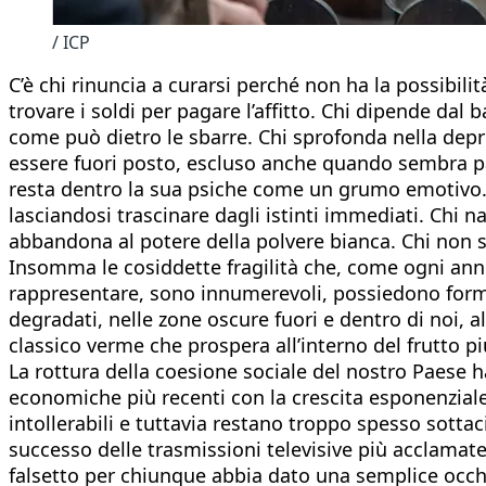
/ ICP
C’è chi rinuncia a curarsi perché non ha la possibili
trovare i soldi per pagare l’affitto. Chi dipende dal
come può dietro le sbarre. Chi sprofonda nella depr
essere fuori posto, escluso anche quando sembra part
resta dentro la sua psiche come un grumo emotivo. C
lasciandosi trascinare dagli istinti immediati. Chi n
abbandona al potere della polvere bianca. Chi non s
Insomma le cosiddette fragilità che, come ogni anno 
rappresentare, sono innumerevoli, possiedono forme
degradati, nelle zone oscure fuori e dentro di noi, 
classico verme che prospera all’interno del frutto pi
La rottura della coesione sociale del nostro Paese ha
economiche più recenti con la crescita esponenzial
intollerabili e tuttavia restano troppo spesso sottaci
successo delle trasmissioni televisive più acclamate
falsetto per chiunque abbia dato una semplice occhiat