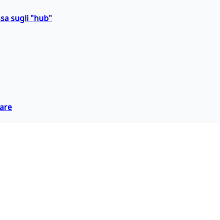
sa sugli "hub"
eare