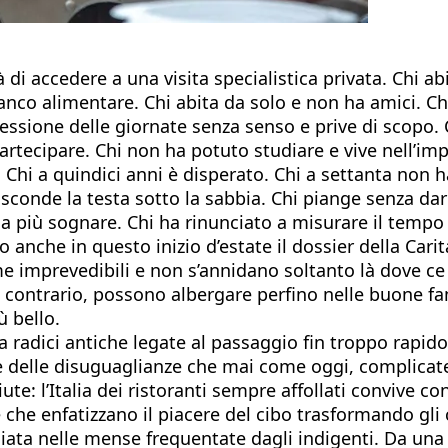
tà di accedere a una visita specialistica privata. Chi
 banco alimentare. Chi abita da solo e non ha amici. Ch
essione delle giornate senza senso e prive di scopo. 
ecipare. Chi non ha potuto studiare e vive nell’impos
hi a quindici anni è disperato. Chi a settanta non ha
asconde la testa sotto la sabbia. Chi piange senza darl
a più sognare. Chi ha rinunciato a misurare il tempo
anche in questo inizio d’estate il dossier della Carit
 imprevedibili e non s’annidano soltanto là dove ce
al contrario, possono albergare perfino nelle buone fa
ù bello.
 radici antiche legate al passaggio fin troppo rapido 
e delle disuguaglianze che mai come oggi, complicat
ute: l’Italia dei ristoranti sempre affollati convive co
 che enfatizzano il piacere del cibo trasformando gli
a nelle mense frequentate dagli indigenti. Da una part