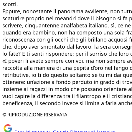
scotti.
Eppure, nonostante il panorama avvilente, non tutt
scaturire proprio nei meandri dove il bisogno si fa
scrivere, cinquantenne analfabeta italiano, sì, ce 
quando era bambino, non ha composto una sola frase
riconoscenza con gli occhi che gli brillano acquosi 
che, dopo aver smontato dal lavoro, la sera consegna
lo fate? E ti senti rispondere: per il sorriso che lor
«I poveri li avete sempre con voi, ma non sempre av
raccolta alla maniera di una pepita d’oro nel fango
retributive, io ti do questo soltanto se tu mi dai q
ottenere: un’azione a fondo perduto in grado di trov
insieme ai ragazzi in modo che possano orientare al
vuoi capire la differenza tra il filantropo e il crist
beneficenza, il secondo invece si limita a farla anch
© RIPRODUZIONE RISERVATA