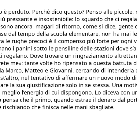
o è perduto. Perché dico questo? Penso alle piccole,
 più pressante e insostenibile: lo sguardo che ci reg
ne sono ancora, magari di ritorno, come si dice, gen
 dal tempo della scuola elementare, non ha mai letto
fra le rughe precoci è il compenso più forte per ogni
no i panini sotto le pensiline delle stazioni dove s’a
o ci regalano. Dove trovare un ringraziamento altretta
ete me»: tante volte ho ripensato a questa battuta de
 da Marco, Matteo e Giovanni, cercando di intenderla 
uest’altro, nel tentativo di affermare un nuovo modo 
are la sua giustificazione solo in se stessa. Una mot
 meglio l’energia di cui dispongono. Lo diceva con u
iano pensa che il primo, quando estrae il denaro dal po
e rischiando che finisca nelle mani sbagliate.