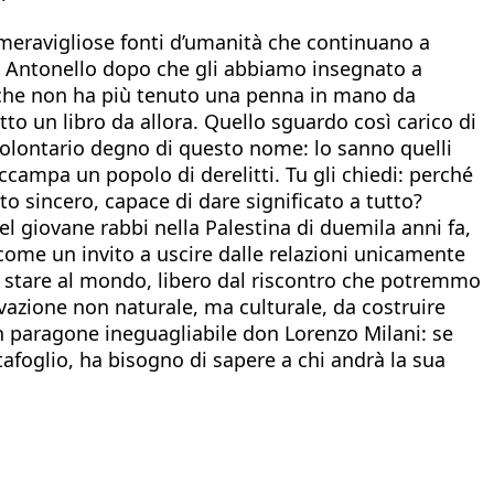
 meravigliose fonti d’umanità che continuano a
ala Antonello dopo che gli abbiamo insegnato a
te che non ha più tenuto una penna in mano da
 un libro da allora. Quello sguardo così carico di
 volontario degno di questo nome: lo sanno quelli
ccampa un popolo di derelitti. Tu gli chiedi: perché
nto sincero, capace di dare significato a tutto?
l giovane rabbi nella Palestina di duemila anni fa,
come un invito a uscire dalle relazioni unicamente
di stare al mondo, libero dal riscontro che potremmo
ivazione non naturale, ma culturale, da costruire
n paragone ineguagliabile don Lorenzo Milani: se
rtafoglio, ha bisogno di sapere a chi andrà la sua