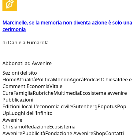
Marcinelle, se la memoria non diventa azione è solo una
cerimonia
di
Daniela Fumarola
Abbonati ad Avvenire
Sezioni del sito
Home
Attualità
Politica
Mondo
Agorà
Podcast
Chiesa
Idee e
Commenti
Economia
Vita e
Cura
Famiglia
Rubriche
Multimedia
Ecosistema avvenire
Pubblicazioni
Edizioni locali
L'economia civile
Gutenberg
Popotus
Pop
Up
Luoghi dell'Infinito
Avvenire
Chi siamo
Redazione
Ecosistema
Avvenire
Pubblicità
Fondazione Avvenire
Shop
Contatti