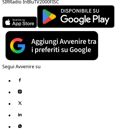
SIR
Radio InBlu
TV2000
FISC
Segui Avvenire su