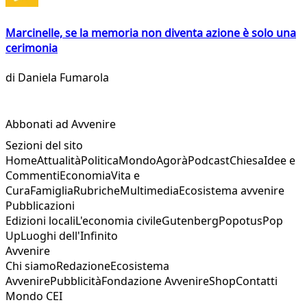
Marcinelle, se la memoria non diventa azione è solo una
cerimonia
di
Daniela Fumarola
Abbonati ad Avvenire
Sezioni del sito
Home
Attualità
Politica
Mondo
Agorà
Podcast
Chiesa
Idee e
Commenti
Economia
Vita e
Cura
Famiglia
Rubriche
Multimedia
Ecosistema avvenire
Pubblicazioni
Edizioni locali
L'economia civile
Gutenberg
Popotus
Pop
Up
Luoghi dell'Infinito
Avvenire
Chi siamo
Redazione
Ecosistema
Avvenire
Pubblicità
Fondazione Avvenire
Shop
Contatti
Mondo CEI