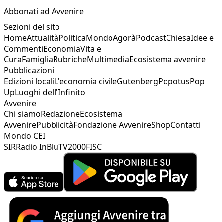
Abbonati ad Avvenire
Sezioni del sito
Home
Attualità
Politica
Mondo
Agorà
Podcast
Chiesa
Idee e
Commenti
Economia
Vita e
Cura
Famiglia
Rubriche
Multimedia
Ecosistema avvenire
Pubblicazioni
Edizioni locali
L'economia civile
Gutenberg
Popotus
Pop
Up
Luoghi dell'Infinito
Avvenire
Chi siamo
Redazione
Ecosistema
Avvenire
Pubblicità
Fondazione Avvenire
Shop
Contatti
Mondo CEI
SIR
Radio InBlu
TV2000
FISC