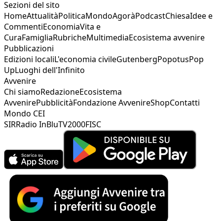
Sezioni del sito
Home
Attualità
Politica
Mondo
Agorà
Podcast
Chiesa
Idee e
Commenti
Economia
Vita e
Cura
Famiglia
Rubriche
Multimedia
Ecosistema avvenire
Pubblicazioni
Edizioni locali
L'economia civile
Gutenberg
Popotus
Pop
Up
Luoghi dell'Infinito
Avvenire
Chi siamo
Redazione
Ecosistema
Avvenire
Pubblicità
Fondazione Avvenire
Shop
Contatti
Mondo CEI
SIR
Radio InBlu
TV2000
FISC